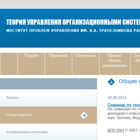
Теория
Практика
Обучение
Проект
Эл
Умное
б
управление
Общие 
Форумы
20.09.2012
Семинар по тео
На семинаре по т
докладом о новых
Общие новости
игре Таллока, Фе
ИПУ РАН
© 2007.
Конференции и семинары