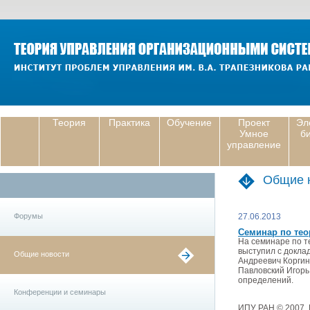
Теория
Практика
Обучение
Проект
Эл
Умное
б
управление
Общие 
Форумы
27.06.2013
Семинар по тео
На семинаре по 
выступил с докла
Общие новости
Андреевич Коргин
Павловский Игорь
определений.
Конференции и семинары
ИПУ РАН
© 2007.