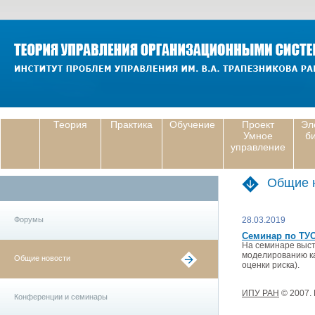
Теория
Практика
Обучение
Проект
Эл
Умное
б
управление
Общие 
Форумы
28.03.2019
Семинар по ТУО
На семинаре выст
моделированию ка
Общие новости
оценки риска).
ИПУ РАН
© 2007.
Конференции и семинары