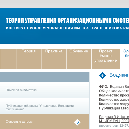
Теория
Практика
Обучение
Проект
Эл
Умное
б
управление
Бодяки
ФИО:
Бодякин Вл
Поиск по библиотеке
Общее количеств
Количество прос
Количество загру
Количество загру
Публикации сборника "Управление Большими
Публикации авто
Системами"
Бодякин В.И. Кат
М.: ИПУ РАН, 2007
Основные авторы
(просмотров: 12497, 