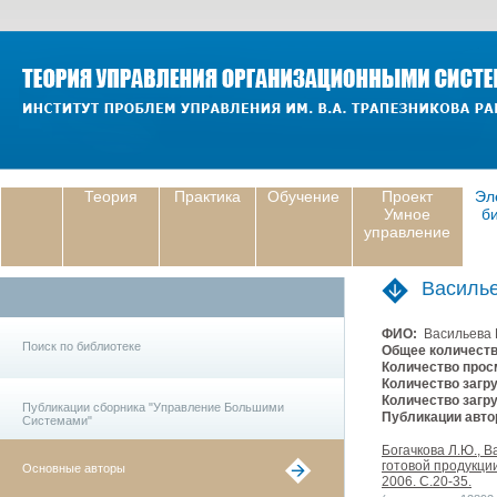
Теория
Практика
Обучение
Проект
Эл
Умное
б
управление
Василье
ФИО:
Васильева 
Поиск по библиотеке
Общее количеств
Количество прос
Количество загру
Количество загру
Публикации сборника "Управление Большими
Публикации авто
Системами"
Богачкова Л.Ю., 
готовой продукци
Основные авторы
2006. С.20-35.