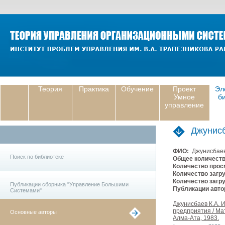
Теория
Практика
Обучение
Проект
Эл
Умное
б
управление
Джунисб
ФИО:
Джунисбаев
Поиск по библиотеке
Общее количеств
Количество прос
Количество загру
Количество загру
Публикации сборника "Управление Большими
Публикации авто
Системами"
Джунисбаев К.А.
предприятия / Ма
Основные авторы
Алма-Ата, 1983.