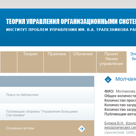
Теория
Практика
Обучение
Проект
Эл
Умное
б
управление
Молчан
ФИО:
Молчанова 
Поиск по библиотеке
Общее количеств
Количество прос
Количество загру
Количество загру
Публикации сборника "Управление Большими
Публикации авто
Системами"
Бурков В.Н., Кон
иерархических сис
Основные авторы
(просмотров: 11681, 