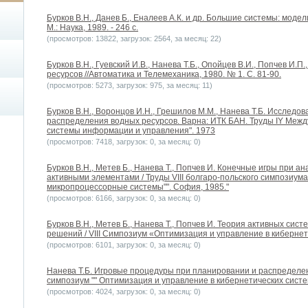
Бурков В.Н., Данев Б., Еналеев А.К. и др. Большие системы: мод
М.: Наука, 1989. - 246 с.
(просмотров: 13822, загрузок: 2564, за месяц: 22)
Бурков В.Н., Гуевский И.В., Нанева Т.Б., Опойцев В.И., Попчев И.
ресурсов //Автоматика и Телемеханика, 1980. № 1. С. 81-90.
(просмотров: 5273, загрузок: 975, за месяц: 11)
Бурков B.H., Воронцов И.Н., Грешилов М.М., Нанева Т.Б. Исслед
распределения водных ресурсов. Варна: ИТК БАН. Труды IY Меж
системы информации и управления". 1973
(просмотров: 7418, загрузок: 0, за месяц: 0)
Бурков В.Н., Метев Б., Нанева Т., Попчев И. Конечные игры при а
активными элементами / Труды VIII болгаро-польского симпозиум
микропроцессорные системы"". София, 1985."
(просмотров: 6166, загрузок: 0, за месяц: 0)
Бурков В.Н., Метев Б., Нанева Т., Попчев И. Теория активных сис
решений / VIII Симпозиум «Оптимизация и управление в кибернет
(просмотров: 6101, загрузок: 0, за месяц: 0)
Нанева Т.Б. Игровые процедуры при планировании и распределен
симпозиум "" Оптимизация и управление в кибернетических систе
(просмотров: 4024, загрузок: 0, за месяц: 0)