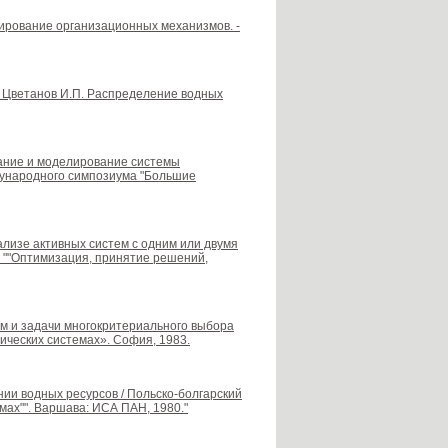
елирование организационных механизмов. -
П., Цветанов И.П. Распределение водных
ование и моделирование системы
дународного симпозиума "Большие
нализе активных систем с одним или двумя
а ""Оптимизация, принятие решений,
тем и задачи многокритериального выбора
ических системах». София, 1983.
ии водных ресурсов / Польско-болгарский
мах"". Варшава: ИСА ПАН, 1980."