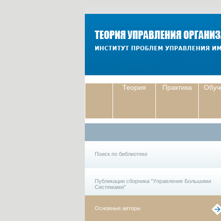
Теория
Практика
Обуч
Поиск по библиотеке
Публикации сборника "Управление Большими
Системами"
Основные авторы