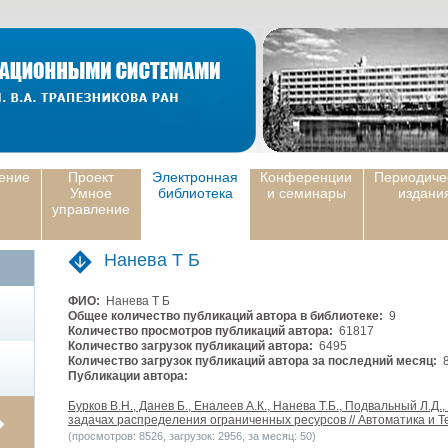
ение
Проект
Электронная
Конференции
Периодиче
Умное
библиотека
и семинары
издани
управление
Нанева Т Б
ФИО:
Нанева Т Б
Общее количество публикаций автора в библиотеке:
9
Количество просмотров публикаций автора:
61817
Количество загрузок публикаций автора:
6495
Количество загрузок публикаций автора за последний месяц:
8
Публикации автора:
Бурков B.H., Данев Б., Еналеев А.К., Нанева Т.Б., Подвальный Л.Д
задачах распределения ограниченных ресурсов // Автоматика и Те
(просмотров: 8526, загрузок: 2956, за месяц: 50)