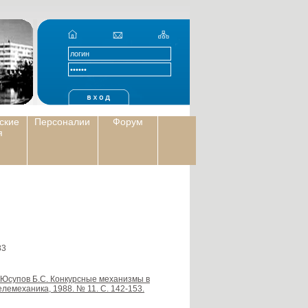
ские
Персоналии
Форум
я
3
., Юсупов Б.С. Конкурсные механизмы в
лемеханика, 1988. № 11. С. 142-153.