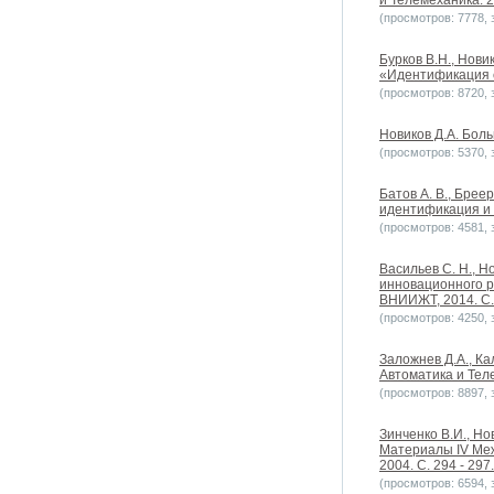
и Телемеханика. 20
(просмотров: 7778, з
Бурков В.Н., Нов
«Идентификация с
(просмотров: 8720, з
Новиков Д.А. Боль
(просмотров: 5370, з
Батов А. В., Бреер
идентификация и 
(просмотров: 4581, з
Васильев С. Н., 
инновационного р
ВНИИЖТ, 2014. С. 
(просмотров: 4250, з
Заложнев Д.А., К
Автоматика и Теле
(просмотров: 8897, з
Зинченко В.И., Но
Материалы IV Меж
2004. С. 294 - 297.
(просмотров: 6594, з