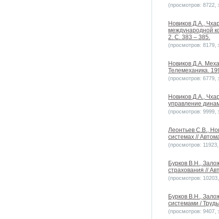
(просмотров: 8722, з
Новиков Д.А., Чх
международной к
2. С. 383 – 385.
(просмотров: 8179, з
Новиков Д.А. Мех
Телемеханика. 1997
(просмотров: 6779, з
Новиков Д.А., Чх
управление динами
(просмотров: 9999, з
Леонтьев С.В., Н
системах // Автом
(просмотров: 11923, 
Бурков В.Н., Зал
страхования // Ав
(просмотров: 10203, 
Бурков В.Н., Зал
системами / Труд
(просмотров: 9407, з