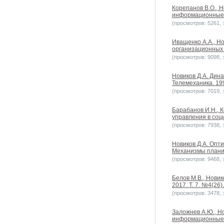
Корепанов В.О., Н
информационные те
(просмотров: 5261, з
Иващенко А.А., Н
организационных с
(просмотров: 9098, з
Новиков Д.А. Дин
Телемеханика. 199
(просмотров: 7019, з
Барабанов И.Н., 
управления в соци
(просмотров: 7938, з
Новиков Д.А. Опт
Механизмы планир
(просмотров: 9468, з
Белов М.В., Новик
2017. Т. 7. №4(26).
(просмотров: 3478, з
Заложнев А.Ю., Н
информационные те