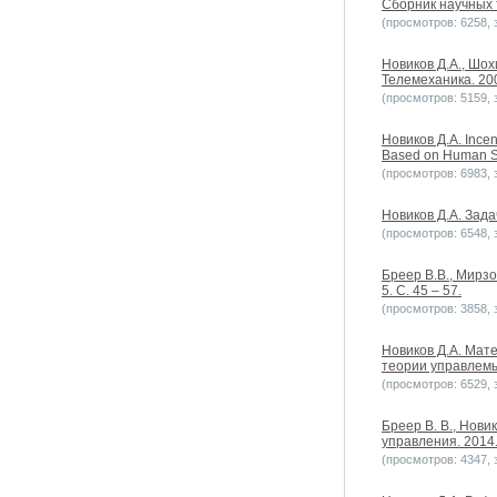
Сборник научных т
(просмотров: 6258, з
Новиков Д.А., Шо
Телемеханика. 20
(просмотров: 5159, з
Новиков Д.А. Incen
Based on Human Ski
(просмотров: 6983, з
Новиков Д.А. Зада
(просмотров: 6548, з
Бреер В.В., Мирз
5. С. 45 – 57.
(просмотров: 3858, з
Новиков Д.А. Мат
теории управлемы
(просмотров: 6529, з
Бреер В. В., Нови
управления. 2014. 
(просмотров: 4347, з