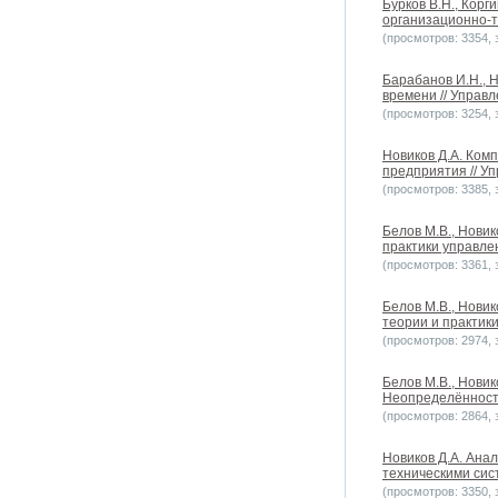
Бурков В.Н., Кор
организационно-те
(просмотров: 3354, з
Барабанов И.Н., 
времени // Управл
(просмотров: 3254, з
Новиков Д.А. Ком
предприятия // У
(просмотров: 3385, з
Белов М.В., Нови
практики управлен
(просмотров: 3361, з
Белов М.В., Нови
теории и практики
(просмотров: 2974, з
Белов М.В., Новик
Неопределённость
(просмотров: 2864, з
Новиков Д.А. Ана
техническими сист
(просмотров: 3350, з