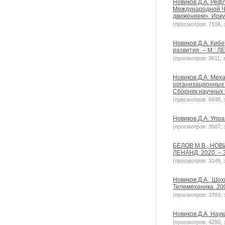
Новиков Д.А. Рефл
Международной Че
движением». Иркут
(просмотров: 7106, з
Новиков Д.А. Киб
развития. – М.: Л
(просмотров: 3611, з
Новиков Д.А. Мех
организационных 
Сборник научных т
(просмотров: 6648, з
Новиков Д.А. Упра
(просмотров: 3507, з
БЕЛОВ М.В., НОВИ
ЛЕНАНД, 2020. – 3
(просмотров: 3149, з
Новиков Д.А., Шо
Телемеханика. 200
(просмотров: 3793, з
Новиков Д.А. Наука
(просмотров: 4290, з