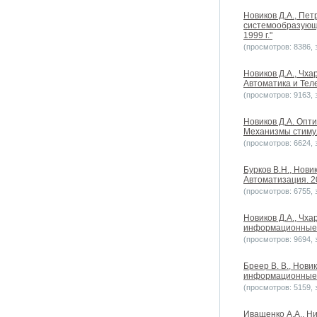
Новиков Д.А., Пет
системообразующи
1999 г."
(просмотров: 8386, з
Новиков Д.А., Чх
Автоматика и Тел
(просмотров: 9163, з
Новиков Д.А. Опт
Механизмы стимули
(просмотров: 6624, з
Бурков В.Н., Нови
Автоматизация. 2
(просмотров: 6755, з
Новиков Д.А., Чх
информационные т
(просмотров: 9694, з
Бреер В. В., Нови
информационные те
(просмотров: 5159, з
Иващенко А.А., Н