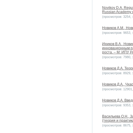
Novikov D.A. Regula
Russian Academy of
(просмотров: 3254, з
Новиков А.М., Нов
(просмотров: 9653, з
Ириков В.А., Нови
инновационным ра
роста. – М: ИПУ РА
(просмотров: 7980, з
Новиков Д.А. Теор
(просмотров: 8929, з
Новиков Д.А., Чха
(просмотров: 12901, 
Новиков Д.А. Введ
(просмотров: 9353, з
Васильева О.Н., 
(теория и практика
(просмотров: 8675, з