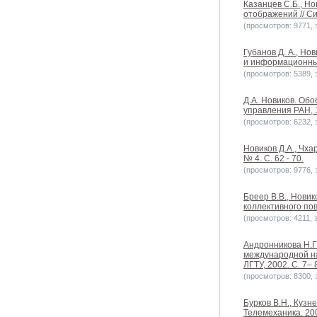
Казанцев С.Б., Н
отображений // С
(просмотров: 9771, з
Губанов Д. А., Но
и информационные 
(просмотров: 5389, з
Д.А. Новиков. Об
управления РАН, 1
(просмотров: 6232, з
Новиков Д.А., Чх
№ 4. С. 62 - 70.
(просмотров: 9776, з
Бреер В.В., Новик
коллективного пов
(просмотров: 4211, з
Андронникова Н.Г.
международной на
ЛГТУ, 2002. С. 7– 
(просмотров: 8300, з
Бурков В.Н., Кузн
Телемеханика. 200