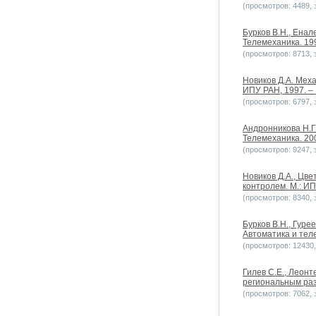
(просмотров: 4489, з
Бурков В.Н., Енал
Телемеханика. 199
(просмотров: 8713, з
Новиков Д.А. Мех
ИПУ РАН, 1997. – 
(просмотров: 6797, з
Андронникова Н.Г.
Телемеханика. 200
(просмотров: 9247, з
Новиков Д.А., Цв
контролем. М.: ИП
(просмотров: 8340, з
Бурков В.Н., Гуре
Автоматика и теле
(просмотров: 12430, 
Гилев С.Е., Леон
региональным разв
(просмотров: 7062, з