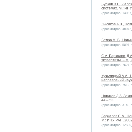
Бурков В.Н., Зало
системах. М.: ИПУ
(просмотров: 14037, 
Лысаков А.В., Нов
(просмотров: 48072, 
Белов М. В., Нови
(просмотров: 5097, з
С.А. Баркалов, Д.
экспертизы. – М.,
(просмотров: 7627, з
Кузьмицкий А.А.,
направлений науки
(просмотров: 7512, з
Новиков Д.А. Зак
44 – 53.
(просмотров: 3140, з
Баркалов С.А., Но
М.: ИПУ РАН, 2002.
(просмотров: 12505, 