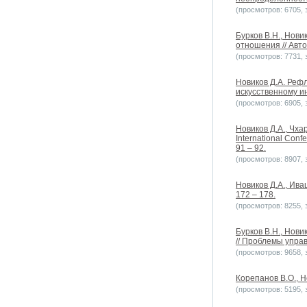
(просмотров: 6705, з
Бурков В.Н., Нов
отношения // Авто
(просмотров: 7731, з
Новиков Д.А. Реф
искусственному ин
(просмотров: 6905, з
Новиков Д.А., Чха
International Con
91 – 92.
(просмотров: 8907, з
Новиков Д.А., Ива
172 – 178.
(просмотров: 8255, з
Бурков В.Н., Нов
// Проблемы управ
(просмотров: 9658, з
Корепанов В.О., Н
(просмотров: 5195, з