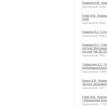
Новиков А.М., Нов
(просмотров: 6206, з
Губко М.В., Нови
2006
(просмотров: 9436, з
Новиков Д.А. Сете
(просмотров: 50461, 
Новиков Д.А., Гу
систем / Матери
систем" (MLSD’2013
(просмотров: 7697, з
Гламаздин Е.С., 
информационные с
(просмотров: 12988, 
Бреер В.В., Новик
эколого-экономиче
(просмотров: 3227, з
Губко М.В., Корги
/ Управление боль
(просмотров: 17732, 