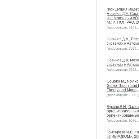
"Концепция модер
Новиков Д.А. Сис
конферен ции «Ос
М.: ИПТОП РАО, 20
(просмотров: 6141, з
Новиков Д.А., Пе
системах // Автом
(просмотров: 7893, з
Новиков Д.А. Мех
системах // Автома
(просмотров: 6762, з
Goubko M., Novikov
Game Theory and Ma
Theory and Manage
(просмотров: 10801, 
Бурков В.Н., Зало
организационными
ориентированные б
(просмотров: 9676, з
Гонтарева И.В., Н
«ЛИБРОКОМ», 200