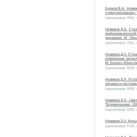
Бурков В.Н., Нов
стимулирования / 
(просмотров: 7641, з
Новиков Д.А., Су
информационной э
динамики. М.: Лена
(просмотров: 7521, з
Новиков Д.А. Стр
измерении: модели
М.:Бизнес-Юнитек,
(просмотров: 6529, з
Новиков Д.А. Уст
активных системах
(просмотров: 5958, з
Новиков Д.А., Цве
Телемеханика. 20
(просмотров: 8365, з
Новиков Д.А. Конц
(просмотров: 5726, з