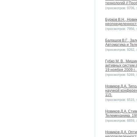
технологий // Про
(просмотров: 9706, з
Бурков В.Н., Нов
неопределенностью
(просмотров: 7956, з
Балашов В.Г., Зал
Автоматика и Теле
(просмотров: 9262, з
Губко М. В., Миши
активных систем 
19 ноября 2009 г.,
(просмотров: 5269, з
Новиков Д.А. Тип
научной конферен
115.
(просмотров: 6515, з
Новиков Д.А. Сти
Телемеханика. 199
(просмотров: 6659, з
Новиков Д.А. Опт
неопределенностью