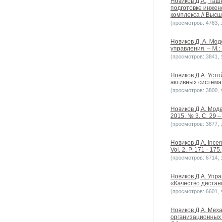
Новиков Д.А., Таш
подготовке инжен
комплекса // Высш
(просмотров: 4763, з
Новиков Д. А. Мо
управления. – М.:
(просмотров: 3841, з
Новиков Д.А. Уст
активных системах
(просмотров: 3800, з
Новиков Д.А. Мод
2015. № 3. С. 29 –
(просмотров: 3877, з
Новиков Д.А. Incen
Vol. 2. P. 171 - 175.
(просмотров: 6714, з
Новиков Д.А. Упр
«Качество дистанц
(просмотров: 6601, з
Новиков Д.А. Мех
организационных 