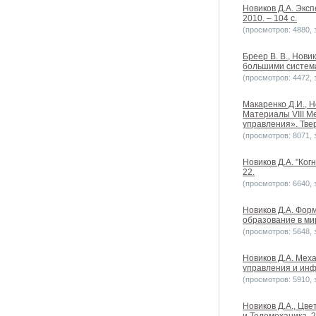
Новиков Д.А. Экс
2010. – 104 с.
(просмотров: 4880, з
Бреер В. В., Нови
большими системам
(просмотров: 4472, з
Макаренко Д.И., 
Материалы VIII 
управления». Тверь
(просмотров: 8071, з
Новиков Д.А. "Ког
22.
(просмотров: 6640, з
Новиков Д.А. Фор
образование в мир
(просмотров: 5648, з
Новиков Д.А. Мех
управления и инфо
(просмотров: 5910, з
Новиков Д.А., Цве