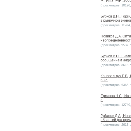
М.: ИПУ РАН, 2005.
(просмотров: 10190, 
Бурков B.H., Горг
в рыночной эконом
(просмотров: 11264, 
Новиков Д.А. Опт
неопределенностью
(просмотров: 9537, з
Бурков В.Н., Ена
сообщением информ
(просмотров: 8618, з
Коновальчук Е.В.,
63 с.
(просмотров: 6365, з
Ермаков Н.С., Ива
с.
(просмотров: 12740, 
Губанов Д.А., Но
областей (на прим
(просмотров: 2613, з