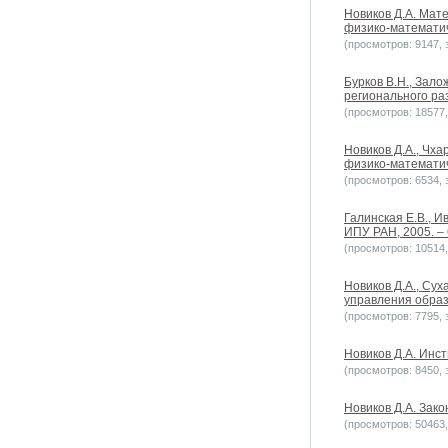
Новиков Д.А. Мат
физико-математич
(просмотров: 9147, з
Бурков В.Н., Зал
регионального ра
(просмотров: 18577, 
Новиков Д.А., Чха
физико-математич
(просмотров: 6534, з
Галинская Е.В., И
ИПУ РАН, 2005. – 
(просмотров: 10514, 
Новиков Д.А., Су
управления образ
(просмотров: 7795, з
Новиков Д.А. Инс
(просмотров: 8450, з
Новиков Д.А. Зако
(просмотров: 50463, 