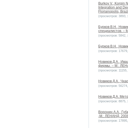
Burkov V., Korgin 
Integration and De
Florianopolis, Braz
(просмотров: 3893, з
Бурков В.Н., Нов
специалистов. – М
(просмотров: 5842, з
Бурков В.Н., Новик
(просмотров: 17679, 
Новиков Д.А., Ив
фирмы. – М.: ЛЕНА
(просмотров: 11155, 
Новиков Д.А., Чха
(просмотров: 56274, 
Новиков Д.А. Мето
(просмотров: 8875, з
Воронин А.А., Губ
-М.: ЛЕНАНД, 2008.
(просмотров: 17895, 