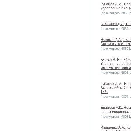
Губанов Д. А., Н
управления в соци
(просмотров: 7853, з
Заложнев Д.А., Но
(просмотров: 9834, з
Новиков Д.А., Чх
Автоматика и теле
(просмотров: 50603, 
Бурков В. Н., Губ
Управление развит
математической л
(просмотров: 6995, з
Губанов Д. А., Но
Всероссийской шк
145.
(просмотров: 8054, з
Еналеев А.К., Но
неопределенностью
(просмотров: 49029, 
Иващенко А.А., К