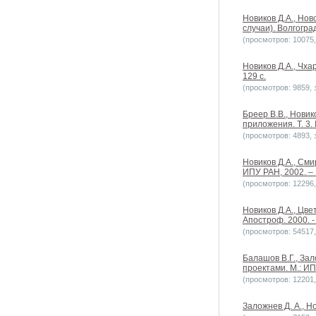
Новиков Д.А., Но
случаи). Волгогра
(просмотров: 10075, 
Новиков Д.А., Чх
129 с.
(просмотров: 9859, з
Бреер В.В., Новик
приложения. Т. 3. 
(просмотров: 4893, з
Новиков Д.А., См
ИПУ РАН, 2002. – 
(просмотров: 12296, 
Новиков Д.А., Цв
Апостроф. 2000. - 
(просмотров: 54517, 
Балашов В.Г., За
проектами. М.: ИП
(просмотров: 12201, 
Заложнев Д. А., Н