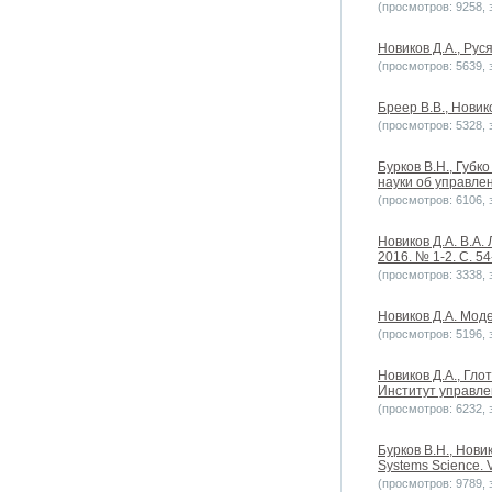
(просмотров: 9258, з
Новиков Д.А., Рус
(просмотров: 5639, з
Бреер В.В., Новик
(просмотров: 5328, з
Бурков В.Н., Губк
науки об управлен
(просмотров: 6106, з
Новиков Д.А. В.А
2016. № 1-2. С. 54
(просмотров: 3338, з
Новиков Д.А. Моде
(просмотров: 5196, з
Новиков Д.А., Гл
Институт управле
(просмотров: 6232, з
Бурков B.H., Новик
Systems Science. Vo
(просмотров: 9789, з