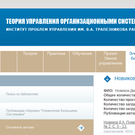
Теория
Практика
Обучение
Проект
Эл
Умное
б
управление
Новико
ФИО:
Новиков Дм
Поиск по библиотеке
Общее количеств
Количество прос
Количество загру
Количество загру
Публикации сборника "Управление Большими
Публикации авто
Системами"
Новиков Д.А. Пом
№ 2. С. 5 - 13.
Основные авторы
(просмотров: 4153, з