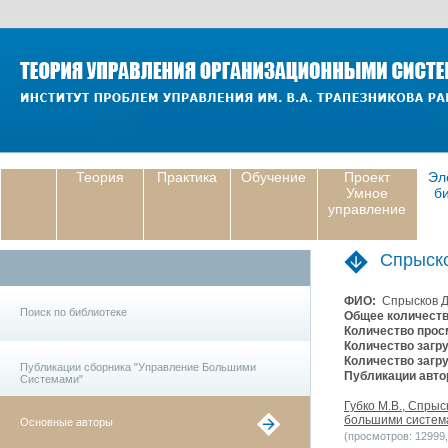
Теория
Практика
Обучение
Проект
Эл
Умное
б
управление
Спрыск
ФИО:
Спрысков Д
Поиск по библиотеке
Общее количеств
Количество прос
Количество загру
Количество загру
Публикации сборника "Управление Большими
Публикации авто
Системами"
Губко М.В., Спры
большими система
Основные авторы
(просмотров: 12999, 