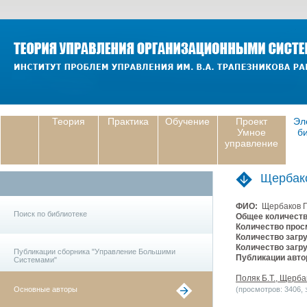
Теория
Практика
Обучение
Проект
Эл
Умное
б
управление
Щербак
ФИО:
Щербаков П
Поиск по библиотеке
Общее количеств
Количество прос
Количество загру
Количество загру
Публикации сборника "Управление Большими
Публикации авто
Системами"
Поляк Б.Т., Щерба
Основные авторы
(просмотров: 3406, з