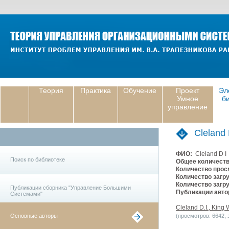
Теория
Практика
Обучение
Проект
Эл
Умное
б
управление
Cleland 
ФИО:
Cleland D I
Поиск по библиотеке
Общее количеств
Количество прос
Количество загру
Количество загру
Публикации сборника "Управление Большими
Публикации авто
Системами"
Cleland D.I., King
Основные авторы
(просмотров: 6642, з