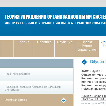
Теория
Практика
Обучение
Проект
Эл
Умное
б
управление
Gilyutin 
ФИО:
Gilyutin I
Поиск по библиотеке
Общее количеств
Количество прос
Количество загру
Количество загру
Публикации сборника "Управление Большими
Публикации авто
Системами"
Gilyutin I. Using P
1993. Vol. 24. N 4. 
Основные авторы
(просмотров: 4559, з