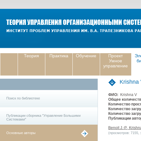
Теория
Практика
Обучение
Проект
Эл
Умное
б
управление
Krishna
ФИО:
Krishna V
Поиск по библиотеке
Общее количеств
Количество прос
Количество загру
Количество загру
Публикации сборника "Управление Большими
Публикации авто
Системами"
Benoit J.-P., Krish
Основные авторы
(просмотров: 7155, з