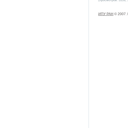
(просмотров: 3339, з
ИПУ РАН
© 2007.