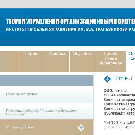
Теория
Практика
Обучение
Проект
Эл
Умное
б
управление
Tirole J
ФИО:
Tirole J
Поиск по библиотеке
Общее количеств
Количество прос
Количество загру
Количество загру
Публикации сборника "Управление Большими
Публикации авто
Системами"
Myerson R. B. Game
Основные авторы
(просмотров: 4153, з