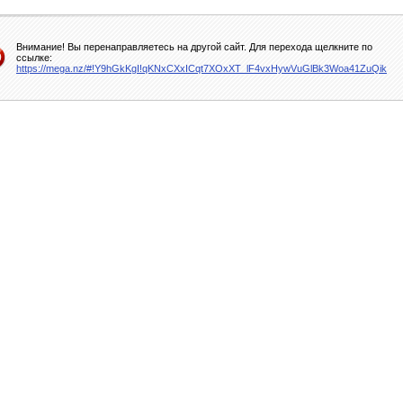
Внимание! Вы перенаправляетесь на другой сайт. Для перехода щелкните по
ссылке:
https://mega.nz/#!Y9hGkKgI!qKNxCXxICqt7XOxXT_lF4vxHywVuGlBk3Woa41ZuQik