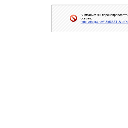
Внимание! Вы перенаправляетес
ссылке:
https://mega.nz/#!Zk5iSSTL!