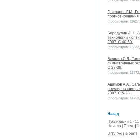
(просмотров: 11638, 
Гришанов Г.М., Р
прогнозирования 
(просмотров: 11627, 
Бородулин А.Н., 
технологий к опт
2007. С.40-60.
(просмотров: 13632, 
Блюмин С.Л., Том
симметричных окр
С.29-39.
(просмотров: 15872, 
Ашимов А.А., Сага
регулирования ра
2007. С.5-28.
(просмотров: 14752, 
Назад
Публикации 1 - 11
Начало | Пред. |
1
ИПУ РАН
© 2007.