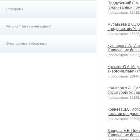
Поддубецкий Е.А.
гуманитарной пом
Рефераты
(просмотров: 13818, 
Муравьева В.С., 
Каталог "Наука в интернете"
предприятии/ Упр
(просмотров: 13622, 
Электронные библиотеки
Кузнецов Л.А., И
Управление больш
(просмотров: 12627, 
Крючков О.А. Мод
энергокомпаний) 
(просмотров: 11944, 
Кочкаров А.А., С
структурой/ Упра
(просмотров: 12166, 
Корнеев Д.С. Исп
рисками предприя
(просмотров: 12609, 
Зайцева Е.Е. При
Управление больш