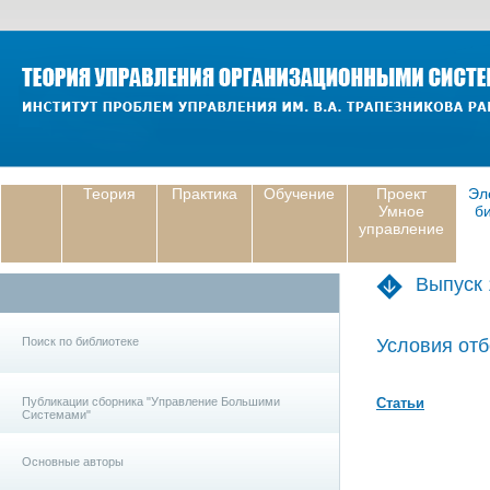
Теория
Практика
Обучение
Проект
Эл
Умное
б
управление
Выпуск 
Поиск по библиотеке
Условия отб
Публикации сборника "Управление Большими
Статьи
Системами"
Основные авторы