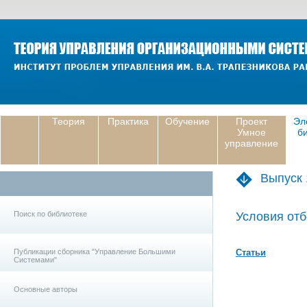
Теория
Практика
Обучение
Проект
Эл
Умное
б
управление
Выпуск 
Поиск по библиотеке
Условия отб
Публикации сборника "Управление Большими
Статьи
Системами"
Основные авторы