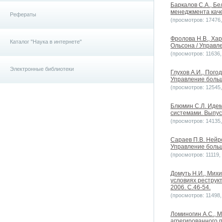
Баркалов С.А., Бе
менеджмента каче
Рефераты
(просмотров: 17476, 
Фролова Н.В., Ха
Каталог "Наука в интернете"
Ольсона / Управл
(просмотров: 11636, 
Электронные библиотеки
Глухов А.И., Пог
Управление больш
(просмотров: 12545, 
Блюмин С.Л. Иде
системами. Выпуск
(просмотров: 14135, 
Сараев П.В. Нейр
Управление больш
(просмотров: 11119, 
Домуть Н.И., Михи
условиях реструк
2006. С.46-54.
(просмотров: 11498, 
Ломиногин А.С., 
агрегированного 