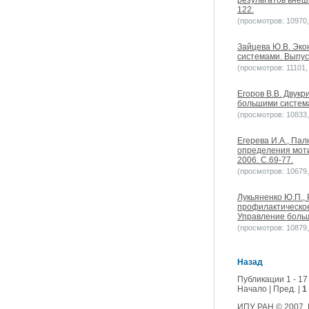
результатов внеш
122.
(просмотров: 10970, 
Зайцева Ю.В. Эко
системами. Выпуск
(просмотров: 11101, 
Егоров В.В. Двук
большими система
(просмотров: 10833, 
Егерева И.А., Па
определения моти
2006. С.69-77.
(просмотров: 10679, 
Лукьяненко Ю.П.,
профилактическо
Управление больш
(просмотров: 10879, 
Назад
Публикации 1 - 17
Начало | Пред. |
1
ИПУ РАН
© 2007.