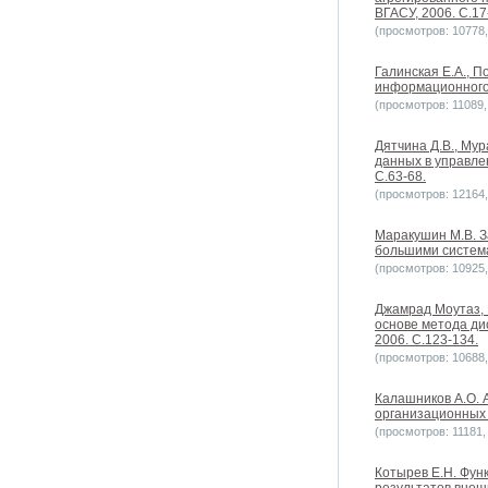
ВГАСУ, 2006. С.17
(просмотров: 10778, 
Галинская Е.А., 
информационного 
(просмотров: 11089, 
Дятчина Д.В., Му
данных в управле
С.63-68.
(просмотров: 12164, 
Маракушин М.В. З
большими система
(просмотров: 10925, 
Джамрад Моутаз, 
основе метода ди
2006. С.123-134.
(просмотров: 10688, 
Калашников А.О.
организационных 
(просмотров: 11181, 
Котырев Е.Н. Фу