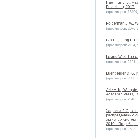
Rawlings J. B., Ma
Publishing, 2017.
(просмотров: 13400, 
Polderman J. W., Wi
(просмотров: 2076, з
Glad T., Ljung L. C
(просмотров: 2114, з
Levine W. S. The c
(просмотров: 2101, з
Luenberger D. G. In
(просмотров: 2368, з
Aziz A. K., Wingate 
Academic Press, 1
(просмотров: 2540, з
Жидкова Л.С., Клё
распределению ог
активных систем 
2019 г. Под общ. р
(просмотров: 2302, з