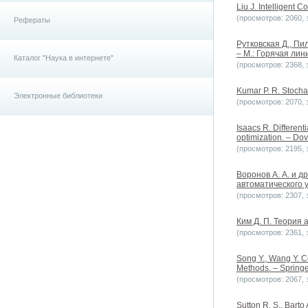
Liu J. Intelligent 
(просмотров: 2060, з
Рефераты
Рутковская Д., Пи
– М.: Горячая лин
Каталог "Наука в интернете"
(просмотров: 2368, з
Kumar P. R. Stochas
Электронные библиотеки
(просмотров: 2070, з
Isaacs R. Different
optimization. – Dov
(просмотров: 2195, з
Воронов А. А. и д
автоматического у
(просмотров: 2307, з
Ким Д. П. Теория 
(просмотров: 2361, з
Song Y., Wang Y. C
Methods. – Springe
(просмотров: 2067, з
Sutton R. S., Barto