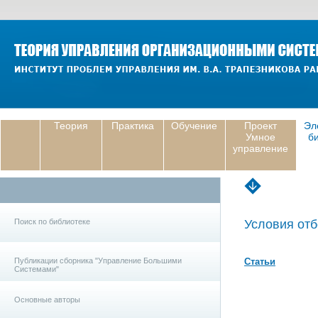
Теория
Практика
Обучение
Проект
Эл
Умное
б
управление
Поиск по библиотеке
Условия отб
Публикации сборника "Управление Большими
Статьи
Системами"
Основные авторы