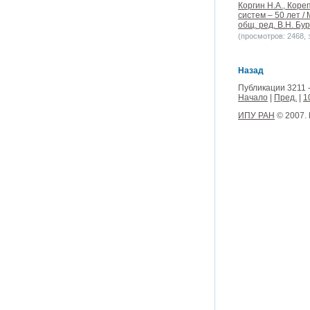
Коргин Н.А., Кор
систем – 50 лет 
общ. ред. В.Н. Бур
(просмотров: 2468, з
Назад
Публикации 3211 -
Начало
|
Пред.
|
1
ИПУ РАН
© 2007.