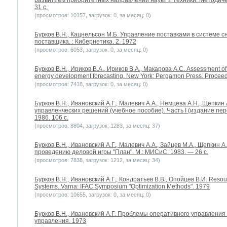
развитием приоритетных направлений науки и техники. Методичес
31 с.
(просмотров: 10157, загрузок: 0, за месяц: 0)
Бурков B.H., Кацнельсон М.Б. Управление поставками в системе 
поставщика. : Кибернетика. 2. 1972
(просмотров: 6053, загрузок: 0, за месяц: 0)
Бурков B.H., Ириков В.А., Ириков В.А., Макарова А.С. Assessment of s
energy development forecasting. New York: Pergamon Press. Proceed
(просмотров: 7418, загрузок: 0, за месяц: 0)
Бурков B.H., Ивановский А.Г., Малевич А.А., Немцева А.Н., Щепкин
управленческих решений (учебное пособие). Часть I (издание пе
1986. 106 с.
(просмотров: 8804, загрузок: 1283, за месяц: 37)
Бурков B.H., Ивановский А.Г., Малевич А.А., Зайцев М.А., Щепкин 
проведению деловой игры "План". М.: МИСиС. 1983. — 26 с.
(просмотров: 7838, загрузок: 1212, за месяц: 34)
Бурков B.H., Ивановский А.Г., Кондратьев В.В., Опойцев В.И. Resourc
Systems. Varna: IFAC Symposium "Optimization Methods". 1979
(просмотров: 10655, загрузок: 0, за месяц: 0)
Бурков B.H., Ивановский А.Г. Проблемы оперативного управления
управления. 1973