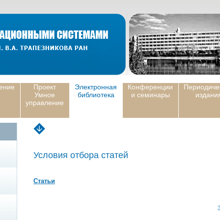
ение
Проект
Электронная
Конференции
Периодиче
Умное
библиотека
и семинары
издани
управление
Условия отбора статей
Статьи