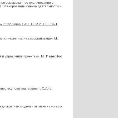
льное согласованное планирование в
Н. Планирование, оценка деятельности и
х. : Сообщения АН ГССР. 2. Т.63. 1971
: синергетика и самоорганизация. М.:
з и управление проектами. М.: Изд-во Рос.
lanned economy management. Oxford:
я дискретных моделей активных систем //