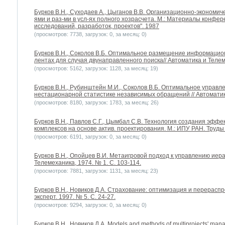
Бурков B.H., Суходаев А., Цыганов В.В. Организационно-экономич
ями и раз-ми в усл-ях полного хозрасчета. М.: Материалы конфе
исследований, разработок, проектов". 1987
(просмотров: 7738, загрузок: 0, за месяц: 0)
Бурков B.H., Соколов В.Б. Оптимальное размещение информацио
лентах для случая двунаправленного поиска// Автоматика и Телеме
(просмотров: 5162, загрузок: 1128, за месяц: 19)
Бурков B.H., Рубинштейн М.И., Соколов В.Б. Оптимальное управ
нестационарной статистике независимых обращений // Автоматика
(просмотров: 8180, загрузок: 1783, за месяц: 26)
Бурков B.H., Павлов С.Г., Цымбал С.В. Технология создания эфф
комплексов на основе актив. проектирования. М.: ИПУ РАН. Труд
(просмотров: 6191, загрузок: 0, за месяц: 0)
Бурков B.H., Опойцев В.И. Метаигровой подход к управлению иер
Телемеханика, 1974. № 1. С. 103-114.
(просмотров: 7881, загрузок: 1131, за месяц: 23)
Бурков B.H., Новиков Д.А. Страхование: оптимизация и перерасп
эксперт. 1997. № 5. С. 24-27.
(просмотров: 9294, загрузок: 0, за месяц: 0)
Бурков B.H., Новиков Д.А. Models and methods of multiprojects' man