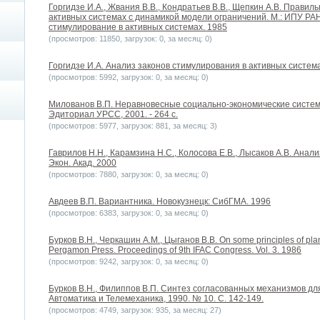
Горгидзе И.A., Жвания В.B., Кондратьев В.B., Щепкин А.В. Прави
активных системах с динамикой модели ограничений. М.: ИПУ РА
стимулирование в активных системах. 1985
(просмотров: 11850, загрузок: 0, за месяц: 0)
Горгидзе И.A. Анализ законов стимулирования в активных система
(просмотров: 5992, загрузок: 0, за месяц: 0)
Милованов В.П. Неравновесные социально-экономические системы
Эдиториал УРСС, 2001. - 264 с.
(просмотров: 5977, загрузок: 881, за месяц: 3)
Гаврилов Н.Н., Карамзина Н.С., Колосова Е.В., Лысаков А.В. Анали
Экон. Акад. 2000
(просмотров: 7880, загрузок: 0, за месяц: 0)
Авдеев В.П. Вариантника. Новокузнецк: СибГМА. 1996
(просмотров: 6383, загрузок: 0, за месяц: 0)
Бурков B.H., Черкашин А.М., Цыганов В.В. On some principles of p
Pergamon Press. Proceedings of 9th IFAC Congress. Vol. 3. 1986
(просмотров: 9242, загрузок: 0, за месяц: 0)
Бурков B.H., Филиппов В.П. Синтез согласованных механизмов дл
Автоматика и Телемеханика, 1990. № 10. С. 142-149.
(просмотров: 4749, загрузок: 935, за месяц: 27)