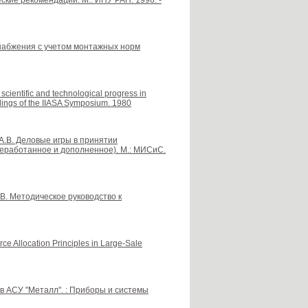
кие рекомендации. М.: ИПУ РАН. 1996. -
снабжения с учетом монтажных норм
cientific and technological progress in
ings of the IIASA Symposium. 1980
 А.В. Деловые игры в принятии
реработанное и дополненное). М.: МИСиС.
А.В. Методическое руководство к
e Allocation Principles in Large-Sale
 в АСУ "Металл". : Приборы и системы