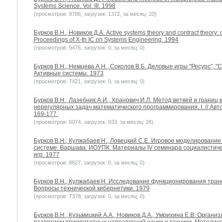
Systems Science. Vol. III. 1998
(просмотров: 9786, загрузок: 1372, за месяц: 20)
Бурков B.H., Новиков Д.А. Active systems theory and contract theory: 
Proceedings of X-th IC on Systems Engineering. 1994
(просмотров: 9476, загрузок: 0, за месяц: 0)
Бурков B.H., Немцева А.Н., Соколов В.Б. Деловые игры "Ресурс", "
Активные системы. 1973
(просмотров: 7421, загрузок: 0, за месяц: 0)
Бурков B.H., Лазебник А.И., Хранович И.Л. Метод ветвей и грани
нерегулярных задач математического программирования. I. // Авто
169-177.
(просмотров: 6074, загрузок: 933, за месяц: 28)
Бурков B.H., Кулжабаев Н., Ловецкий С.Е. Игровое моделировани
системе. Варшава: ИОУПК. Материалы IV семинара социалистич
игр. 1977
(просмотров: 8827, загрузок: 0, за месяц: 0)
Бурков B.H., Кулжабаев Н. Исследование функционирования тран
Вопросы технической кибернетики. 1979
(просмотров: 7378, загрузок: 0, за месяц: 0)
Бурков B.H., Кузьмицкий А.А., Новиков Д.А., Умрихина Е.В. Орга