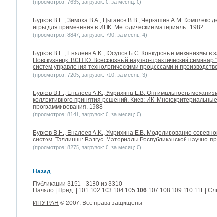
(просмотров: 7635, загрузок: 0, за месяц: 0)
Бурков B.H., Зимоха В.А., Цыганов В.В., Черкашин А.М. Комплекс 
игры для применения в ИПК. Методические материалы. 1982
(просмотров: 8847, загрузок: 790, за месяц: 4)
Бурков B.H., Еналеев A.K., Юсупов Б.С. Конкурсные механизмы в 
Новокузнецк: ВСНТО. Всесоюзный научно-практический семинар
систем управления технологическими процессами и производство
(просмотров: 7205, загрузок: 710, за месяц: 3)
Бурков B.H., Еналеев A.K., Умрихина Е.В. Оптимальность механиз
коллективного принятия решений. Киев: ИК. Многокритериальные
программирования. 1988
(просмотров: 8141, загрузок: 0, за месяц: 0)
Бурков B.H., Еналеев A.K., Умрихина Е.В. Моделирование соревн
систем. Таллиннн: Валгус. Материалы Республиканской научно-п
(просмотров: 8275, загрузок: 0, за месяц: 0)
Назад
Публикации 3151 - 3180 из 3310
Начало
|
Пред.
|
101
102
103
104
105
106
107
108
109
110
111
|
Сл
ИПУ РАН
© 2007. Все права защищены