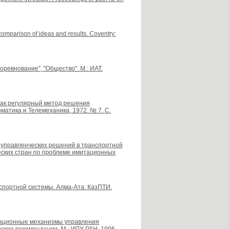
comparison of ideas and results. Coventry:
Соревнование", "Общество". М.: ИАТ.
ц как регулярный метод решения
матика и Телемеханика, 1972. № 7. С.
е управленческих решений в транспортной
еских стран по проблеме имитационных
спортной системы. Алма-Ата: КазПТИ.
низационные механизмы управления