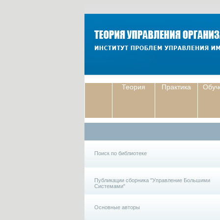
Теория
Практика
Обуч
Поиск по библиотеке
Публикации сборника "Управление Большими
Системами"
Основные авторы