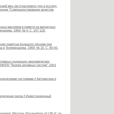
еский мех-зм отраслевого упр-я исслед-
ренции "Совершенствование качества
нных массивов в памяти на магнитных
ханика, 1969. № 4. С. 107-118.
ление памятью большого объема при
 и Телемеханика, 1969. № 10. С. 90-93.
ективных социально-экономических
ы МНПК "Теория активных систем". 2001
архическими системами // Автоматика и
ределение риска // Инвестиционный
agement. Wroclaw: Proceedings of 13th IC on