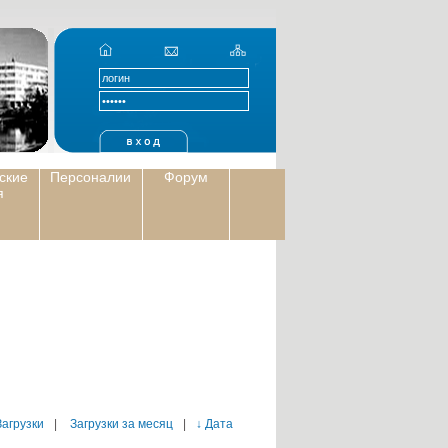
ские
Персоналии
Форум
я
Загрузки
|
Загрузки за месяц
|
↓ Дата