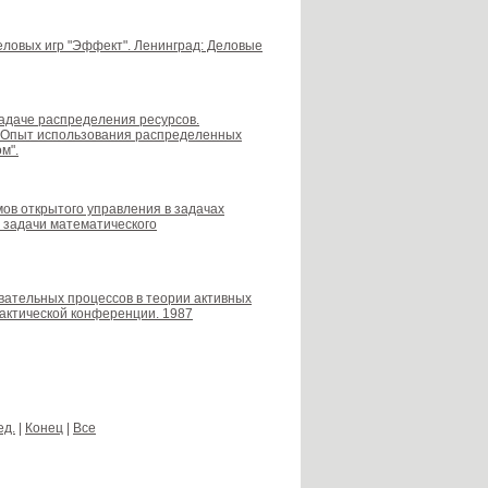
деловых игр "Эффект". Ленинград: Деловые
задаче распределения ресурсов.
 "Опыт использования распределенных
м".
мов открытого управления в задачах
 задачи математического
овательных процессов в теории активных
рактической конференции. 1987
ед.
|
Конец
|
Все