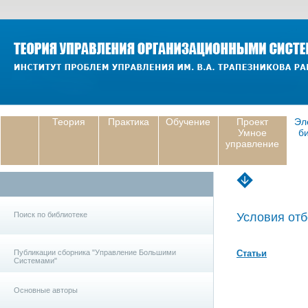
Теория
Практика
Обучение
Проект
Эл
Умное
б
управление
Поиск по библиотеке
Условия отб
Публикации сборника "Управление Большими
Статьи
Системами"
Основные авторы