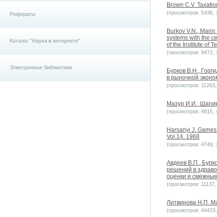
Brown C.V. Taxatio
(просмотров: 5436, з
Рефераты
Burkov V.N., Marin 
systems with the c
Каталог "Наука в интернете"
of the Institute of T
(просмотров: 9472, з
Электронные библиотеки
Бурков B.H., Горг
в рыночной эконом
(просмотров: 11263, 
Мазур И.И., Шапи
(просмотров: 4815, з
Harsanyi J. Games 
Vol.14. 1968
(просмотров: 4749, з
Авдеев В.П., Бурк
решений в здраво
оценки и смежные
(просмотров: 11137, 
Литвинова Н.П. М
(просмотров: 44433, 