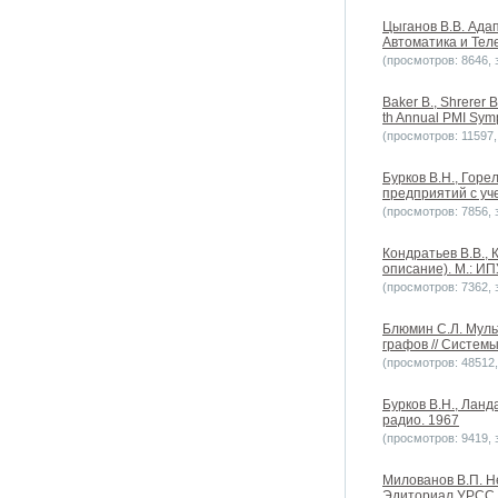
Цыганов В.В. Ада
Автоматика и Теле
(просмотров: 8646, з
Baker B., Shrerer B
th Annual PMI Sym
(просмотров: 11597, 
Бурков В.Н., Горе
предприятий с уч
(просмотров: 7856, з
Кондратьев В.В.,
описание). М.: ИП
(просмотров: 7362, з
Блюмин С.Л. Муль
графов // Системы
(просмотров: 48512, 
Бурков В.Н., Ланд
радио. 1967
(просмотров: 9419, з
Милованов В.П. Н
Эдиториал УРСС, 2