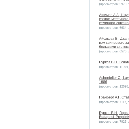
(просмотров: 5979, з
Ашимов А.А., Шкур
соглас. месячног
семинара-совеща
(просмотров: 6634, з
Айсакова Б., Джа
вом свинцового з
большими систем
(просмотров: 6575, з
Бурков В.Н. Основ
(просмотров: 11094, 
Ashenfelter O., La
1986
(просмотров: 12598, 
Гранберг А.Г. Ст
(просмотров: 7117, з
Бурков B.H., Горе
Budapest: Preprints
(просмотров: 7925, з