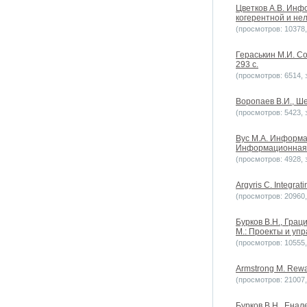
Цветков А.В. Инф
когерентной и не
(просмотров: 10378, 
Гераськин М.И. Со
293 с.
(просмотров: 6514, з
Воропаев В.И., Ш
(просмотров: 5423, з
Вус М.А. Информ
Информационная б
(просмотров: 4928, з
Argyris C. Integrati
(просмотров: 20960, 
Бурков B.H., Грац
М.: Проекты и уп
(просмотров: 10555, 
Armstrong M. Rewa
(просмотров: 21007, 
Бурков B.H., Енале