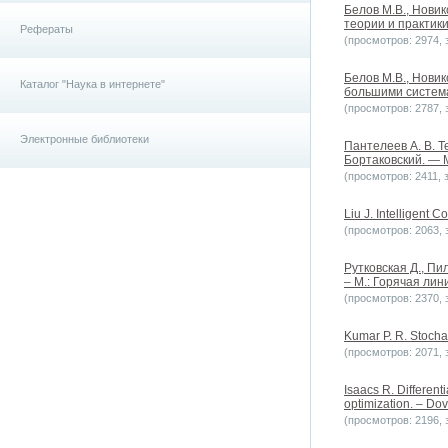
Белов М.В., Нови
теории и практики
Рефераты
(просмотров: 2974, з
Белов М.В., Нови
Каталог "Наука в интернете"
большими системам
(просмотров: 2787, з
Электронные библиотеки
Пантелеев А. В. Т
Бортаковский. — М
(просмотров: 2411, з
Liu J. Intelligent 
(просмотров: 2063, з
Рутковская Д., Пи
– М.: Горячая лин
(просмотров: 2370, з
Kumar P. R. Stochas
(просмотров: 2071, з
Isaacs R. Different
optimization. – Dov
(просмотров: 2196, з