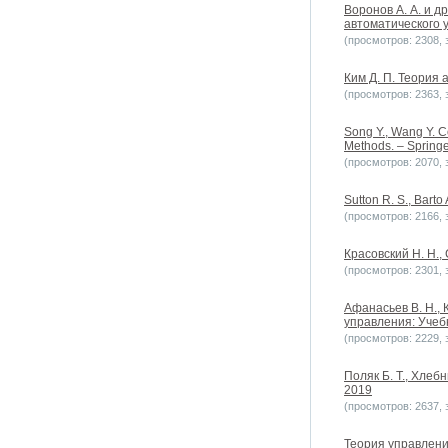
Воронов А. А. и д
автоматического у
(просмотров: 2308, з
Ким Д. П. Теория 
(просмотров: 2363, з
Song Y., Wang Y. C
Methods. – Springe
(просмотров: 2070, з
Sutton R. S., Barto
(просмотров: 2166, з
Красовский Н. Н.
(просмотров: 2301, з
Афанасьев В. Н., 
управления: Учебн
(просмотров: 2229, з
Поляк Б. Т., Хлеб
2019
(просмотров: 2637, з
Теория управлени