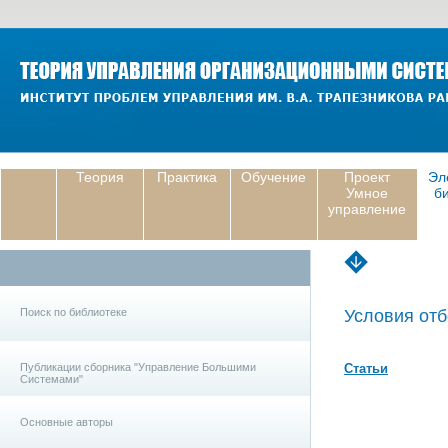
Теория
Практика
Обучение
Проект
Эл
Умное
б
управление
Поиск по библиотеке
Условия отб
Публикации сборника "Управление Большими
Статьи
Системами"
Основные авторы