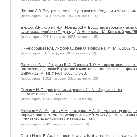
Щепкин А.В. Внутрифирменное управление (модели и механизмы). 
(просмотров: 59411, загрузок: 3678, за месяц: 16)
Бурков. В.Н., Коргин Н.А., Новиков Д.А. Введение в теорию упра
системами:Учебник / Под ред. Д.А. Новикова. - М.: Книжный дом "
(просмотров: 20411, загрузок: 6856, за месяц: 35)
Нижегородцев Р.М. Информационная экономика. М.: МГУ, 2002. т. 1 – 16
(просмотров: 6116, загрузок: 4816, за месяц: 50)
Васильев С. Н., Батурин В. А., Баянова Т. О. Многокритериально
получении оценочной функции в виде полинома третьего порядка
Выпуск 22. М.: ИПУ РАН, 2008. С.5-20.
(просмотров: 13011, загрузок: 2453, за месяц: 23)
Орлов А.И. Теория принятия решений. - М.: Издательство
"Экзамен", 2005. - 656 с.
(просмотров: 15568, загрузок: 3315, за месяц: 2)
Ашимов А.А., Медетов М.М., Расщепко Н.А. Прямой метод опреде
параметров системы стимулирования АЭ. Алма-Ата: Материалы V
«Управление большими системами». 1983
(просмотров: 6849, загрузок: 0, за месяц: 0)
Dabla-Norris E. A game-theoretic analysis of corruption in bureaucraci