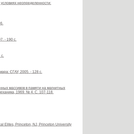
 условиях неопределенности:
6.
. - 190 с.
 с.
ра: СГАУ, 2005. - 128 с.
нных массивов в памяти на магнитных
ханика, 1969. № 4. С. 107-118.
al Elites, Princeton, NJ, Princeton University