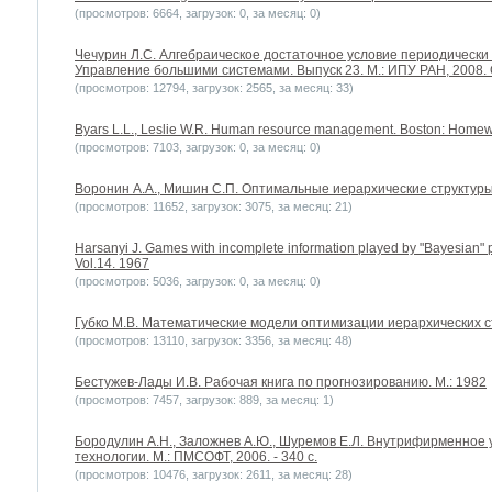
(просмотров: 6664, загрузок: 0, за месяц: 0)
Чечурин Л.С. Алгебраическое достаточное условие периодически
Управление большими системами. Выпуск 23. М.: ИПУ РАН, 2008. 
(просмотров: 12794, загрузок: 2565, за месяц: 33)
Byars L.L., Leslie W.R. Human resource management. Boston: Homew
(просмотров: 7103, загрузок: 0, за месяц: 0)
Воронин А.А., Мишин С.П. Оптимальные иерархические структуры. 
(просмотров: 11652, загрузок: 3075, за месяц: 21)
Harsanyi J. Games with incomplete information played by "Bayesian" p
Vol.14. 1967
(просмотров: 5036, загрузок: 0, за месяц: 0)
Губко М.В. Математические модели оптимизации иерархических стру
(просмотров: 13110, загрузок: 3356, за месяц: 48)
Бестужев-Лады И.В. Рабочая книга по прогнозированию. М.: 1982
(просмотров: 7457, загрузок: 889, за месяц: 1)
Бородулин А.Н., Заложнев А.Ю., Шуремов Е.Л. Внутрифирменное
технологии. М.: ПМСОФТ, 2006. - 340 с.
(просмотров: 10476, загрузок: 2611, за месяц: 28)