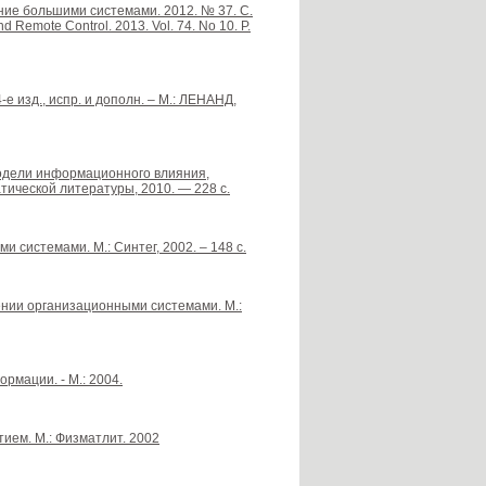
ние большими системами. 2012. № 37. С.
nd Remote Control. 2013. Vol. 74. No 10. P.
е изд., испр. и дополн. – М.: ЛЕНАНД,
 модели информационного влияния,
тической литературы, 2010. — 228 с.
и системами. М.: Синтег, 2002. – 148 с.
лении организационными системами. М.:
рмации. - М.: 2004.
ием. М.: Физматлит. 2002