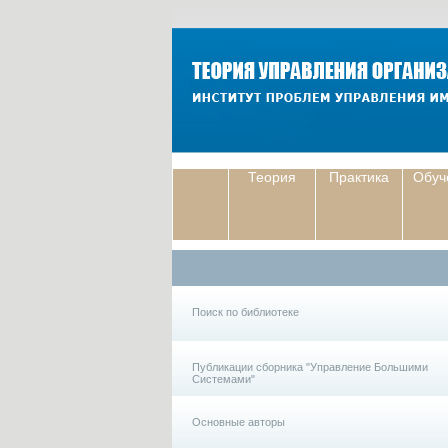
Теория
Практика
Обуч
Поиск по библиотеке
Публикации сборника "Управление Большими
Системами"
Основные авторы