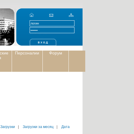
ские
Персоналии
Форум
я
 Загрузки
|
Загрузки за месяц
|
Дата