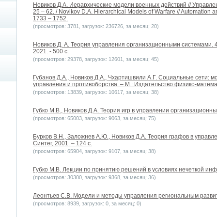
Новиков Д.А. Иерархические модели военных действий // Управле
25 – 62. / Novikov D.A. Hierarchical Models of Warfare // Automation a
1733 – 1752.
(просмотров: 3781, загрузок: 236726, за месяц: 20)
Новиков Д. А. Теория управления организационными системами. 4-
2021. - 500 с.
(просмотров: 29378, загрузок: 12601, за месяц: 45)
Губанов Д.А., Новиков Д.А., Чхартишвили А.Г. Социальные сети:
управления и противоборства. – М.: Издательство физико-матема
(просмотров: 13839, загрузок: 10617, за месяц: 38)
Губко М.В., Новиков Д.А. Теория игр в управлении организационным
(просмотров: 65003, загрузок: 9063, за месяц: 75)
Бурков В.Н., Заложнев А.Ю., Новиков Д.А. Теория графов в управ
Синтег, 2001. – 124 с.
(просмотров: 65904, загрузок: 9107, за месяц: 38)
Губко М.В. Лекции по принятию решений в условиях нечеткой инфо
(просмотров: 30300, загрузок: 9368, за месяц: 36)
Леонтьев С.В. Модели и методы управления региональным развит
(просмотров: 8939, загрузок: 0, за месяц: 0)