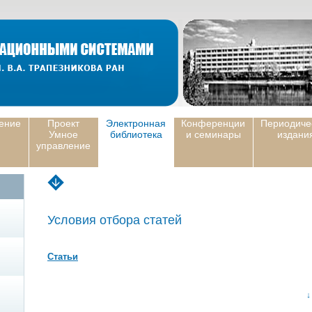
ение
Проект
Электронная
Конференции
Периодиче
Умное
библиотека
и семинары
издани
управление
Условия отбора статей
Статьи
↓