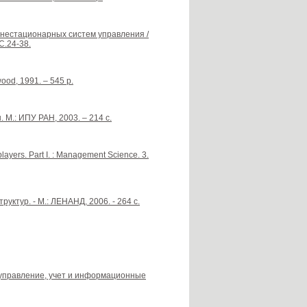
 нестационарных систем управления /
С.24-38.
ood, 1991. – 545 p.
М.: ИПУ РАН, 2003. – 214 с.
layers. Part I. : Management Science. 3.
ктур. - М.: ЛЕНАНД, 2006. - 264 с.
 управление, учет и информационные