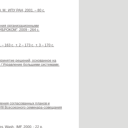
М.: ИПУ РАН, 2001. – 80 с.
вления организационными
ЛИБРОКОМ", 2009 - 264 с.
3 с., т. 2 – 173 с., т. 3 – 170 с.
е принятие решений, основанное на
 / Управление большими системами.
ления согласованных планов и
III Всесоюзного семинара-совещания
es. Wash.: IMF, 2000. - 22 p.