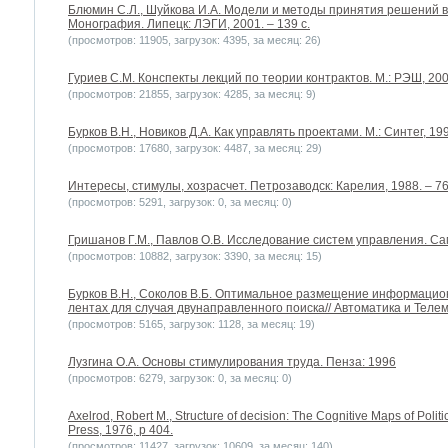
Блюмин С.Л., Шуйкова И.А. Модели и методы принятия решений в
Монография. Липецк: ЛЭГИ, 2001. – 139 с.
(просмотров: 11905, загрузок: 4395, за месяц: 26)
Гуриев С.М. Конспекты лекций по теории контрактов. М.: РЭШ, 200
(просмотров: 21855, загрузок: 4285, за месяц: 9)
Бурков В.Н., Новиков Д.А. Как управлять проектами. М.: Синтег, 1997
(просмотров: 17680, загрузок: 4487, за месяц: 29)
Интересы, стимулы, хозрасчет. Петрозаводск: Карелия, 1988. – 76
(просмотров: 5291, загрузок: 0, за месяц: 0)
Гришанов Г.М., Павлов О.В. Исследование систем управления. Сама
(просмотров: 10882, загрузок: 3390, за месяц: 15)
Бурков B.H., Соколов В.Б. Оптимальное размещение информацио
лентах для случая двунаправленного поиска// Автоматика и Телеме
(просмотров: 5165, загрузок: 1128, за месяц: 19)
Лузгина О.А. Основы стимулирования труда. Пенза: 1996
(просмотров: 6279, загрузок: 0, за месяц: 0)
Axelrod, Robert M., Structure of decision: The Cognitive Maps of Politic
Press, 1976, p 404.
(просмотров: 11427, загрузок: 10609, за месяц: 140)