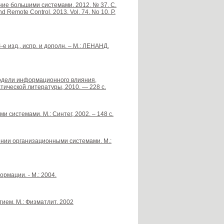
ние большими системами. 2012. № 37. С.
nd Remote Control. 2013. Vol. 74. No 10. P.
е изд., испр. и дополн. – М.: ЛЕНАНД,
 модели информационного влияния,
тической литературы, 2010. — 228 с.
и системами. М.: Синтег, 2002. – 148 с.
лении организационными системами. М.:
рмации. - М.: 2004.
ием. М.: Физматлит. 2002