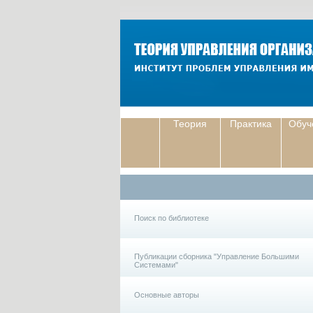
Теория
Практика
Обуч
Поиск по библиотеке
Публикации сборника "Управление Большими
Системами"
Основные авторы