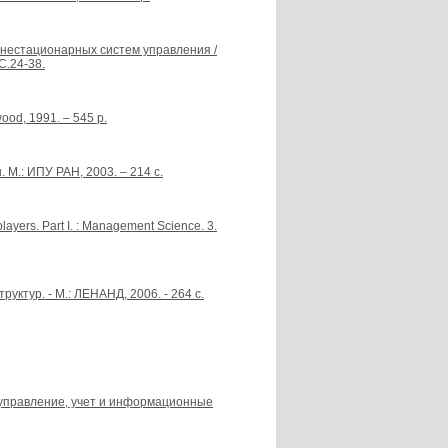
 нестационарных систем управления /
С.24-38.
ood, 1991. – 545 p.
М.: ИПУ РАН, 2003. – 214 с.
layers. Part I. : Management Science. 3.
ктур. - М.: ЛЕНАНД, 2006. - 264 с.
 управление, учет и информационные