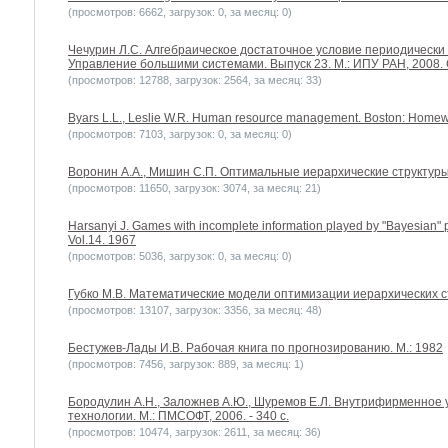
(просмотров: 6662, загрузок: 0, за месяц: 0)
Чечурин Л.С. Алгебраическое достаточное условие периодически
Управление большими системами. Выпуск 23. М.: ИПУ РАН, 2008. 
(просмотров: 12788, загрузок: 2564, за месяц: 33)
Byars L.L., Leslie W.R. Human resource management. Boston: Homew
(просмотров: 7103, загрузок: 0, за месяц: 0)
Воронин А.А., Мишин С.П. Оптимальные иерархические структуры. 
(просмотров: 11650, загрузок: 3074, за месяц: 21)
Harsanyi J. Games with incomplete information played by "Bayesian" p
Vol.14. 1967
(просмотров: 5036, загрузок: 0, за месяц: 0)
Губко М.В. Математические модели оптимизации иерархических стру
(просмотров: 13107, загрузок: 3356, за месяц: 48)
Бестужев-Лады И.В. Рабочая книга по прогнозированию. М.: 1982
(просмотров: 7456, загрузок: 889, за месяц: 1)
Бородулин А.Н., Заложнев А.Ю., Шуремов Е.Л. Внутрифирменное
технологии. М.: ПМСОФТ, 2006. - 340 с.
(просмотров: 10474, загрузок: 2611, за месяц: 36)