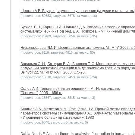
Щепкин А.В. Внутрифирменное управление (модели и механизмы). 
(просмотров: 59353, загрузок: 3678, за месяц: 16)
Бурков. В.Н., Коргин Н.А., Новиков Д.А. Введение в теорию упра
системами:Учебник / Под ред. Д.А. Новикова. - М.: Книжный дом "
(просмотров: 20409, загрузок: 6856, за месяц: 35)
Нижегородцев Р.М. Информационная экономика. М.: МГУ, 2002. т. 1 – 16
(просмотров: 6116, загрузок: 4816, за месяц: 50)
Васильев С. Н., Батурин В. А., Баянова Т. О. Многокритериально
получении оценочной функции в виде полинома третьего порядка
Выпуск 22. М.: ИПУ РАН, 2008. С.5-20.
(просмотров: 13010, загрузок: 2453, за месяц: 24)
Орлов А.И. Теория принятия решений. - М.: Издательство
"Экзамен", 2005. - 656 с.
(просмотров: 15567, загрузок: 3315, за месяц: 3)
Ашимов А.А., Медетов М.М., Расщепко Н.А. Прямой метод опреде
параметров системы стимулирования АЭ. Алма-Ата: Материалы V
«Управление большими системами». 1983
(просмотров: 6848, загрузок: 0, за месяц: 0)
Dabla-Norris E. A game-theoretic analysis of corruption in bureaucraci