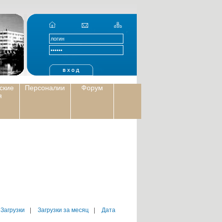
ские
Персоналии
Форум
я
 Загрузки
|
Загрузки за месяц
|
Дата