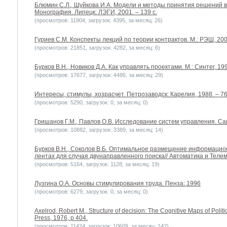
Блюмин С.Л., Шуйкова И.А. Модели и методы принятия решений в
Монография. Липецк: ЛЭГИ, 2001. – 139 с.
(просмотров: 11904, загрузок: 4395, за месяц: 26)
Гуриев С.М. Конспекты лекций по теории контрактов. М.: РЭШ, 200
(просмотров: 21851, загрузок: 4282, за месяц: 6)
Бурков В.Н., Новиков Д.А. Как управлять проектами. М.: Синтег, 1997
(просмотров: 17677, загрузок: 4486, за месяц: 29)
Интересы, стимулы, хозрасчет. Петрозаводск: Карелия, 1988. – 76
(просмотров: 5290, загрузок: 0, за месяц: 0)
Гришанов Г.М., Павлов О.В. Исследование систем управления. Сама
(просмотров: 10882, загрузок: 3389, за месяц: 14)
Бурков B.H., Соколов В.Б. Оптимальное размещение информацио
лентах для случая двунаправленного поиска// Автоматика и Телеме
(просмотров: 5164, загрузок: 1128, за месяц: 19)
Лузгина О.А. Основы стимулирования труда. Пенза: 1996
(просмотров: 6279, загрузок: 0, за месяц: 0)
Axelrod, Robert M., Structure of decision: The Cognitive Maps of Politic
Press, 1976, p 404.
(просмотров: 11424, загрузок: 10609, за месяц: 142)