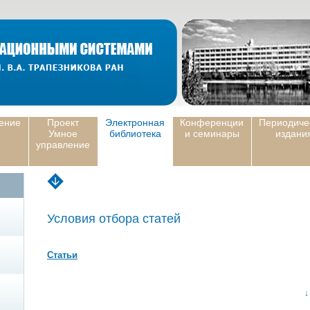
ение
Проект
Электронная
Конференции
Периодиче
Умное
библиотека
и семинары
издани
управление
Условия отбора статей
Статьи
↓