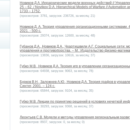
Новиков Д.А. Иерархические модели военных действий // Управле
25 – 62. / Novikov D.A. Hierarchical Models of Warfare // Automation a
1733 – 1752.
(просмотров: 3781, загрузок: 236726, за месяц: 21)
Новиков Д. А. Теория управления организационными системами. 4-
2021. - 500 с.
(просмотров: 29374, загрузок: 12600, за месяц: 48)
Губанов Д.А., Новиков Д.А., Чхартишвили А.Г. Социальные сети:
управления и противоборства. – М.: Издательство физико-матема
(просмотров: 13836, загрузок: 10616, за месяц: 37)
Губко М.В., Новиков Д.А. Теория игр в управлении организационным
(просмотров: 64938, загрузок: 9063, за месяц: 78)
Бурков В.Н., Заложнев А.Ю., Новиков Д.А. Теория графов в управ
Синтег, 2001. – 124 с.
(просмотров: 65844, загрузок: 9104, за месяц: 35)
Губко М.В. Лекции по принятию решений в условиях нечеткой инфо
(просмотров: 30293, загрузок: 9368, за месяц: 37)
Леонтьев С.В. Модели и методы управления региональным развит
(просмотров: 8937, загрузок: 0, за месяц: 0)