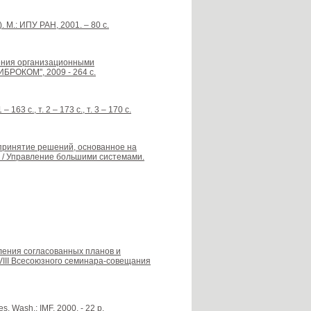
М.: ИПУ РАН, 2001. – 80 с.
вления организационными
ЛИБРОКОМ", 2009 - 264 с.
3 с., т. 2 – 173 с., т. 3 – 170 с.
е принятие решений, основанное на
 / Управление большими системами.
ления согласованных планов и
III Всесоюзного семинара-совещания
es. Wash.: IMF, 2000. - 22 p.