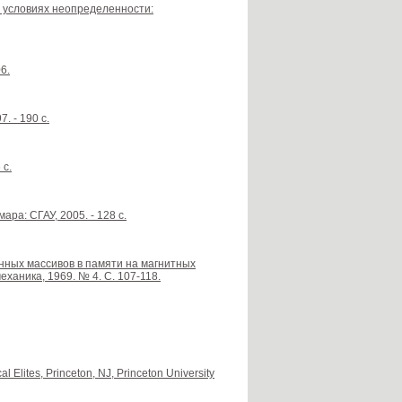
 условиях неопределенности:
6.
. - 190 с.
 с.
ра: СГАУ, 2005. - 128 с.
нных массивов в памяти на магнитных
ханика, 1969. № 4. С. 107-118.
al Elites, Princeton, NJ, Princeton University