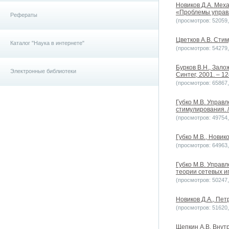
Новиков Д.А. Мех
«Проблемы управл
Рефераты
(просмотров: 52059, 
Цветков А.В. Стим
Каталог "Наука в интернете"
(просмотров: 54279, 
Бурков В.Н., Зало
Электронные библиотеки
Синтег, 2001. – 12
(просмотров: 65867, 
Губко М.В. Управ
стимулирования. /
(просмотров: 49754, 
Губко М.В., Новик
(просмотров: 64963, 
Губко М.В. Управ
теории сетевых иг
(просмотров: 50247, 
Новиков Д.А., Пет
(просмотров: 51620, 
Щепкин А.В. Внут