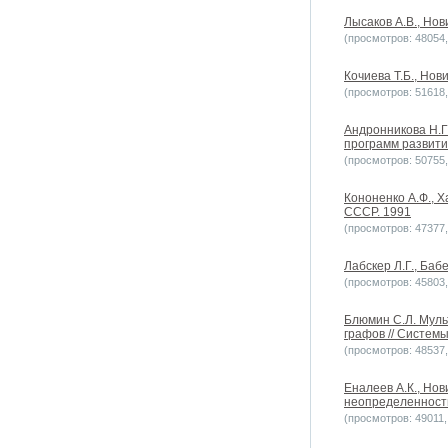
Лысаков А.В., Нов
(просмотров: 48054, 
Кочиева Т.Б., Нов
(просмотров: 51618, 
Андронникова Н.Г.
программ развития
(просмотров: 50755, 
Кононенко А.Ф., Х
СССР. 1991
(просмотров: 47377, 
Лабскер Л.Г., Баб
(просмотров: 45803, 
Блюмин С.Л. Муль
графов // Системы
(просмотров: 48537, 
Еналеев А.К., Но
неопределенностью
(просмотров: 49011, 