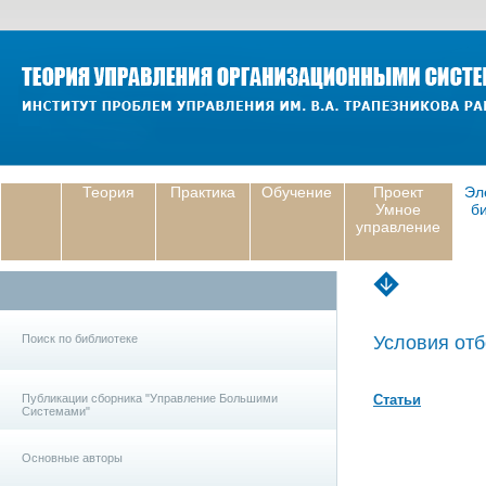
Теория
Практика
Обучение
Проект
Эл
Умное
б
управление
Поиск по библиотеке
Условия отб
Публикации сборника "Управление Большими
Статьи
Системами"
Основные авторы