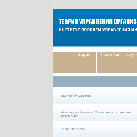
Теория
Практика
Обуч
Поиск по библиотеке
Публикации сборника "Управление Большими
Системами"
Основные авторы