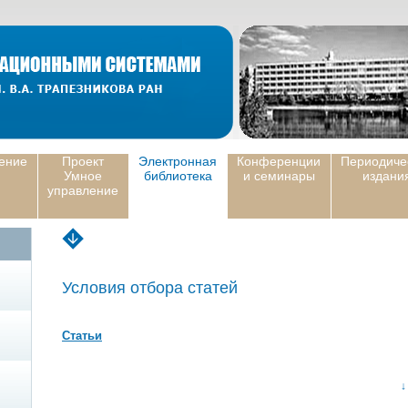
ение
Проект
Электронная
Конференции
Периодиче
Умное
библиотека
и семинары
издани
управление
Условия отбора статей
Статьи
↓