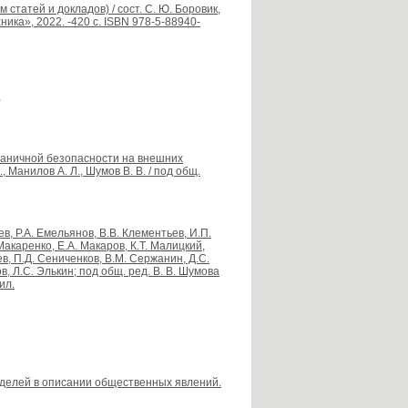
статей и докладов) / сост. С. Ю. Боровик,
ника», 2022. -420 с. ISBN 978-5-88940-
,
раничной безопасности на внешних
 Манилов А. Л., Шумов В. В. / под общ.
в, Р.А. Емельянов, В.В. Клементьев, И.П.
 Макаренко, Е.А. Макаров, К.Т. Малицкий,
в, П.Д. Сениченков, В.М. Сержанин, Д.С.
в, Л.С. Элькин; под общ. ред. В. В. Шумова
ил.
делей в описании общественных явлений.