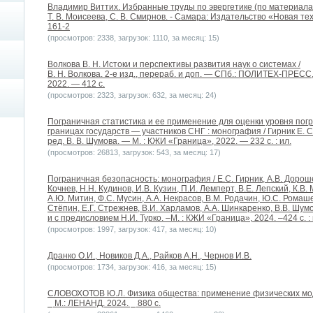
Владимир Виттих. Избранные труды по эвергетике (по материалам 
Т. В. Моисеева, С. В. Смирнов. - Самара: Издательство «Новая тех
161-2
(просмотров: 2338, загрузок: 1110, за месяц: 15)
Волкова В. Н. Истоки и перспективы развития наук о системах /
В. Н. Волкова. 2-е изд., перераб. и доп. — СПб.: ПОЛИТЕХ-ПРЕСС
2022. — 412 с.
(просмотров: 2323, загрузок: 632, за месяц: 24)
Пограничная статистика и ее применение для оценки уровня пог
границах государств — участников СНГ : монография / Гирник Е. С.,
ред. В. В. Шумова. — М. : КЖИ «Граница», 2022. — 232 с. : ил.
(просмотров: 26813, загрузок: 543, за месяц: 17)
Пограничная безопасность: монография / Е.С. Гирник, А.В. Дороше
Кочнев, Н.Н. Кудинов, И.В. Кузин, П.И. Лемперт, В.Е. Лепский, К.В.
А.Ю. Митин, Ф.С. Мусин, А.А. Некрасов, В.М. Родачин, Ю.С. Ромаше
Стёпин, Е.Г. Стрежнев, В.И. Харламов, А.А. Шинкаренко, В.В. Шумо
и с предисловием Н.И. Турко. –М. : КЖИ «Граница», 2024. –424 с. : 
(просмотров: 1997, загрузок: 417, за месяц: 10)
Дранко О.И., Новиков Д.А., Райков А.Н., Чернов И.В.
(просмотров: 1734, загрузок: 416, за месяц: 15)
СЛОВОХОТОВ Ю.Л. Физика общества: применение физических мо
⎯ М.: ЛЕНАНД. 2024. ⎯ 880 с.