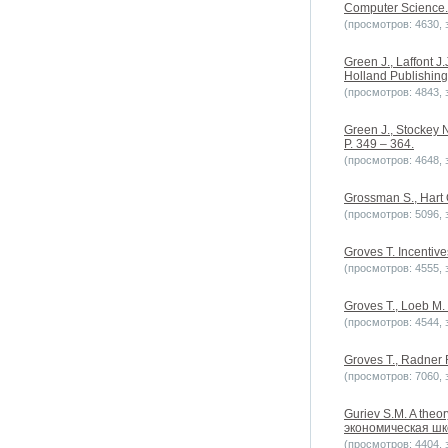
Computer Science. V
(просмотров: 4630, з
Green J., Laffont J
Holland Publishin
(просмотров: 4843, з
Green J., Stockey N
P. 349 – 364.
(просмотров: 4648, з
Grossman S., Hart O
(просмотров: 5096, з
Groves T. Incentive
(просмотров: 4555, з
Groves T., Loeb M. 
(просмотров: 4544, з
Groves T., Radner R
(просмотров: 7060, з
Guriev S.M. A theor
экономическая шко
(просмотров: 4404, з