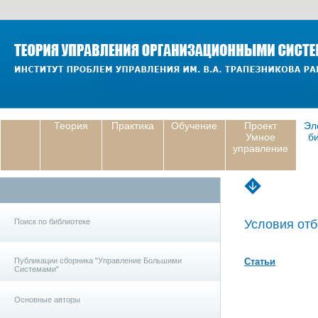
Теория
Практика
Обучение
Проект
Эл
Умное
б
управление
Поиск по библиотеке
Условия отб
Публикации сборника "Управление Большими
Статьи
Системами"
Основные авторы