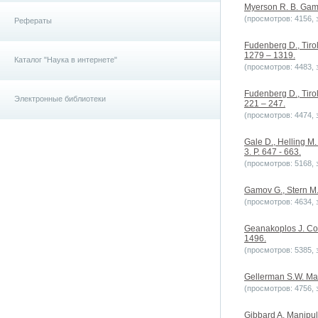
Myerson R. B. Game
(просмотров: 4156, з
Рефераты
Fudenberg D., Tirol
1279 – 1319.
Каталог "Наука в интернете"
(просмотров: 4483, з
Fudenberg D., Tirol
Электронные библиотеки
221 – 247.
(просмотров: 4474, з
Gale D., Helling M.
3. P. 647 - 663.
(просмотров: 5168, з
Gamov G., Stern M.
(просмотров: 4634, з
Geanakoplos J. Co
1496.
(просмотров: 5385, з
Gellerman S.W. Man
(просмотров: 4756, з
Gibbard A. Manipula