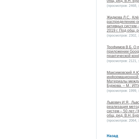
общ. ред. В.Н. Бур
(просмотров: 2468, з
Жидкова Л.С., Клё
распределению ог
активных систем 
2019 г. Под общ. р
(просмотров: 2302, з
Трофимов В.Б. О 
приложении Googl
практической конф
(просмотров: 2121, з
Максимовский А.Ю
информационной б
Материалы междун
Буркова. – М.: ИПУ
(просмотров: 1999, з
Львович И.Я., Льв
реализация метод
систем – 50 лет 
общ. ред. В.Н. Бур
(просмотров: 2064, з
Назад