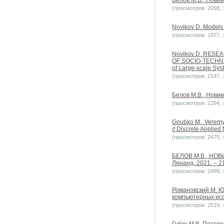
Белов М.В., Новик
(просмотров: 2098, з
Novikov D. Models 
(просмотров: 1977, з
Novikov D. RES
OF SOCIO-TECHNIC
of Large-scale S
(просмотров: 2147, з
Белов М.В., Новик
(просмотров: 2294, з
Goubko M., Veremye
// Discrete Applie
(просмотров: 2475, з
БЕЛОВ М.В., НОВИ
Ленанд, 2021. – 21
(просмотров: 2499, з
Романовский М. Ю
компьютерных исс
(просмотров: 2519, з