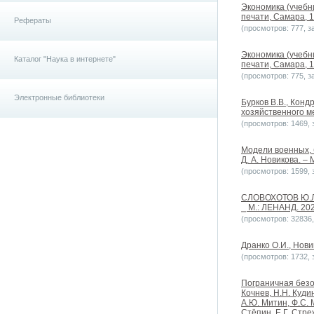
Экономика (учебн
печати, Самара, 1
Рефераты
(просмотров: 777, за
Экономика (учебн
Каталог "Наука в интернете"
печати, Самара, 1
(просмотров: 775, за
Электронные библиотеки
Бурков В.В., Конд
хозяйственного ме
(просмотров: 1469, з
Модели военных, 
Д. А. Новикова. – 
(просмотров: 1599, з
СЛОВОХОТОВ Ю.Л.
⎯ М.: ЛЕНАНД. 202
(просмотров: 32836, 
Дранко О.И., Новик
(просмотров: 1732, з
Пограничная безоп
Кочнев, Н.Н. Кудин
А.Ю. Митин, Ф.С. 
Стёпин, Е.Г. Стре