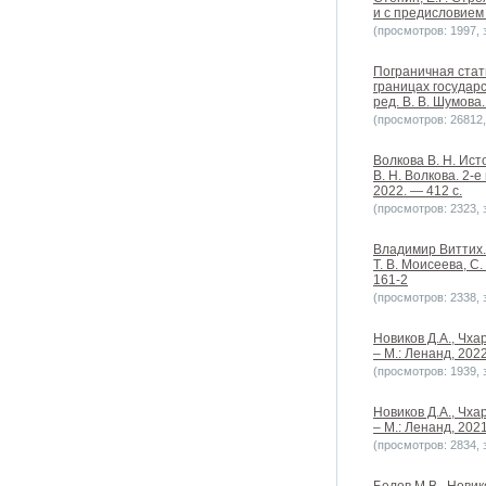
и с предисловием Н
(просмотров: 1997, з
Пограничная стат
границах государс
ред. В. В. Шумова.
(просмотров: 26812, 
Волкова В. Н. Ист
В. Н. Волкова. 2-
2022. — 412 с.
(просмотров: 2323, з
Владимир Виттих. 
Т. В. Моисеева, С
161-2
(просмотров: 2338, з
Новиков Д.А., Чха
– М.: Ленанд, 202
(просмотров: 1939, з
Новиков Д.А., Чха
– М.: Ленанд, 202
(просмотров: 2834, з