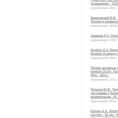
Губко М.В. Постр
управления. - 2020
(просмотров: 3316, з
Вишневский В.М.,
Теория и применен
(просмотров: 29768, 
Новиков Д.А. Упра
(просмотров: 3793, з
Novikov D.A. Regula
Russian Academy of
(просмотров: 3254, з
Теория активных 
ноября 2019 г. По
РАН. - 653 с.
(просмотров: 3113, з
Тельнов Ю.Ф., Тр
системами // Тео
конференции, 18–1
(просмотров: 2418, з
Коргин Н.А., Кор
систем – 50 лет 