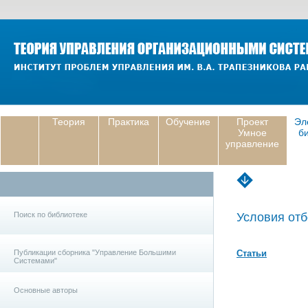
Теория
Практика
Обучение
Проект
Эл
Умное
б
управление
Поиск по библиотеке
Условия отб
Публикации сборника "Управление Большими
Статьи
Системами"
Основные авторы