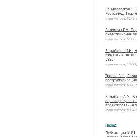
Бондаревская Е.В.
Ростов н/Д: Творч
(просмотров: 6173, з
Белянкин Г.А., Бо
инвестиционными 
(просмотров: 5177, з
Барабанов И.Н., 
коллективного по
1996
(просмотров: 10928, 
Тренев В.Н., Бала
реструктуризация
(просмотров: 8808, з
Балабаев А.М., Б
оценки результат
проектирования п
(просмотров: 9994, з
Назад
Публикации 3181 