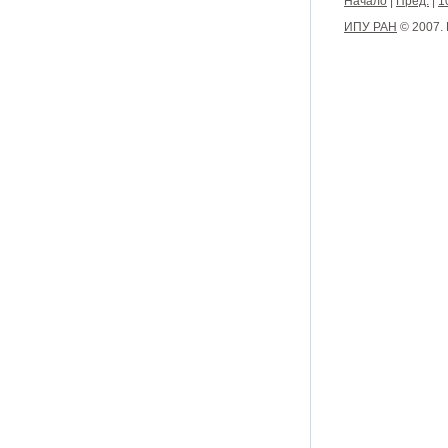
Начало
|
Пред.
|
1
ИПУ РАН
© 2007.