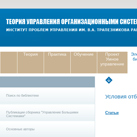
Теория
Практика
Обучение
Проект
Эл
Умное
б
управление
Поиск по библиотеке
Условия отб
Публикации сборника "Управление Большими
Статьи
Системами"
Основные авторы