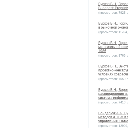
Бурков B.H., Горе
Budapest: Preprints
(просмотров: 7925, з
Бурков B.H., Горг
в рыночной эконом
(просмотров: 11264, 
Бурков B.H., Горг
минимальной ошиб
1986
(просмотров: 9766, з
Бурков B.H., Выст
проектно-констру
условиях хозрасч
(просмотров: 7550, з
Бурков B.H., Вор
распределения во
системы информац
(просмотров: 7418, з
Бондарчук А.А., Б
методов и ЭВМ в 
управления. Обм
(просмотров: 12929, 