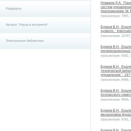
Новиков Д.А., Па
систем управлени
Рефераты
приложениям. М: М
(просмотров: 7493, з
Каталог "Наука в интернете"
Бурков B.H., Енале
systems. : Internat
(просмотров: 12787, 
Электронные библиотеки
Бурков B.H., Ена
организационных 
(просмотров: 8382, з
Бурков B.H., Енал
технической кибе
управления.". 197
(просмотров: 8468, з
Бурков B.H., Енал
болгарского симп
(просмотров: 9069, з
Бурков B.H., Енал
механизмов функц
(просмотров: 9782, з
Бурков B.H., Енал