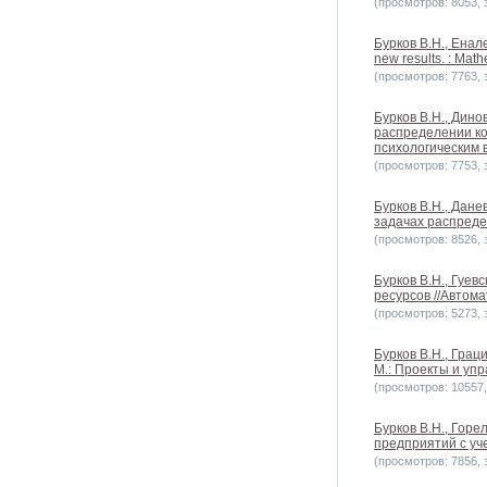
(просмотров: 8053, з
Бурков B.H., Енале
new results. : Math
(просмотров: 7763, з
Бурков B.H., Дино
распределении ко
психологическим 
(просмотров: 7753, з
Бурков B.H., Дане
задачах распредел
(просмотров: 8526, з
Бурков В.Н., Гуев
ресурсов //Автома
(просмотров: 5273, з
Бурков B.H., Грац
М.: Проекты и уп
(просмотров: 10557, 
Бурков В.Н., Горе
предприятий с уч
(просмотров: 7856, з