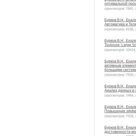
оптимальной проц
(просмотров: 7841, з
Бурков B.H., Енал
Автоматика и Теле
(просмотров: 8146, з
Бурков B.H., Енале
Toulouse: Large Sc
(просмотров: 10414, 
Бурков B.H., Енал
активным элемен
большими систем
(просмотров: 7550, з
Бурков B.H., Енал
Анализ данных и 
(просмотров: 7494, з
Бурков B.H., Ена
Повышение эффек
(просмотров: 7426, з
Бурков B.H., Енал
достоверности инф