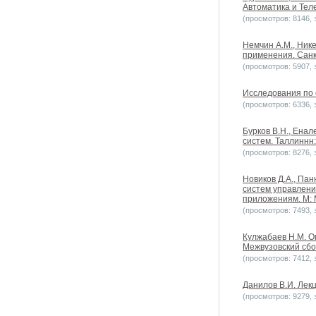
Автоматика и Теле
(просмотров: 8146, з
Немчин А.М., Ник
применения. Санк
(просмотров: 5907, з
Исследования по о
(просмотров: 6336, з
Бурков B.H., Ена
систем. Таллиннн
(просмотров: 8276, з
Новиков Д.А., Па
систем управлени
приложениям. М: М
(просмотров: 7493, з
Кулжабаев Н.М. О
Межвузовский сбо
(просмотров: 7412, з
Данилов В.И. Лекц
(просмотров: 9279, з