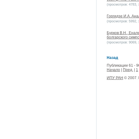
(просмотров: 4783, з
Горгидзе И.A. Ана
(просмотров: 5992, з
Бурков B.H., Енал
болгарского симп
(просмотров: 9069, з
Назад
Публикации 61 - 9
Начало
|
Пред.
|
1
ИПУ РАН
© 2007.