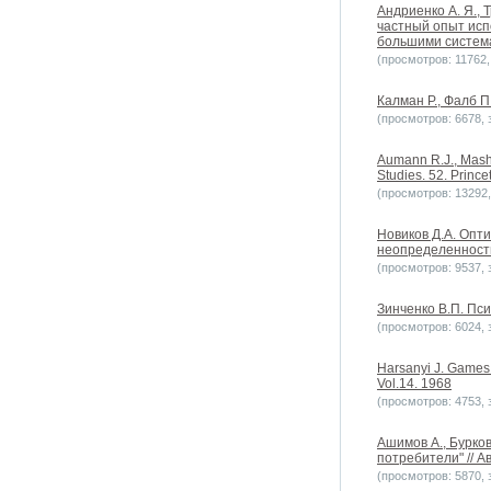
Андриенко А. Я.,
частный опыт исп
большими системам
(просмотров: 11762, 
Калман Р., Фалб П
(просмотров: 6678, з
Aumann R.J., Mashl
Studies. 52. Prince
(просмотров: 13292, 
Новиков Д.А. Опт
неопределенностью
(просмотров: 9537, з
Зинченко В.П. Пси
(просмотров: 6024, з
Harsanyi J. Games 
Vol.14. 1968
(просмотров: 4753, з
Ашимов А., Бурко
потребители" // А
(просмотров: 5870, з