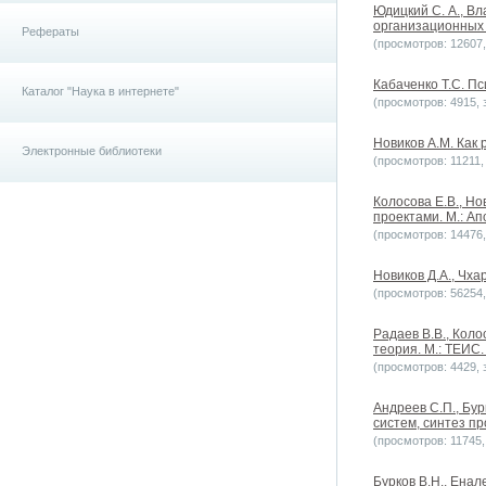
Юдицкий С. А., В
организационных 
Рефераты
(просмотров: 12607, 
Кабаченко Т.С. Пс
Каталог "Наука в интернете"
(просмотров: 4915, з
Новиков А.М. Как р
Электронные библиотеки
(просмотров: 11211, 
Колосова Е.В., Но
проектами. М.: Ап
(просмотров: 14476, 
Новиков Д.А., Чха
(просмотров: 56254, 
Радаев В.В., Коло
теория. М.: ТЕИС.
(просмотров: 4429, з
Андреев С.П., Бу
систем, синтез п
(просмотров: 11745, 
Бурков B.H., Енал