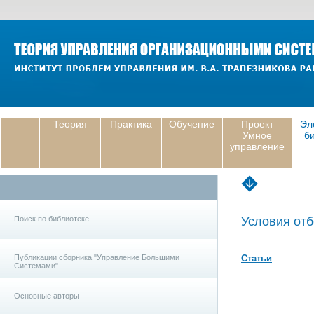
Теория
Практика
Обучение
Проект
Эл
Умное
б
управление
Поиск по библиотеке
Условия отб
Публикации сборника "Управление Большими
Статьи
Системами"
Основные авторы