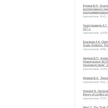
Бурков B.H., Енал
коллективного пр
программировани
(просмотров: 8141, з
Чхартишвили А.Г.
227 с.
(просмотров: 10339, 
Еналеев A.K. Optim
Scale Systems: The
(просмотров: 5386, з
Авдеев В.П., Бурк
Новокузнецк: ВСН
производством". 
(просмотров: 11264, 
Ириков В.А., Тре
(просмотров: 9511, з
Howard N. General
theory of conflict r
(просмотров: 4725, з
Wen Q. The "Folk T