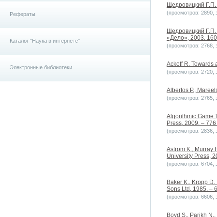
Щедровицкий Г.П. 
(просмотров: 2890, з
Рефераты
Щедровицкий Г.П.
«Дело», 2003. 160
Каталог "Наука в интернете"
(просмотров: 2768, з
Ackoff R. Towards 
Электронные библиотеки
(просмотров: 2720, з
Albertos P., Mareel
(просмотров: 2765, з
Algorithmic Game T
Press, 2009. – 776
(просмотров: 2836, з
Astrom K., Murray R
University Press, 20
(просмотров: 6704, з
Baker K., Kropp D.
Sons Ltd, 1985. – 
(просмотров: 6606, з
Boyd S., Parikh N., 