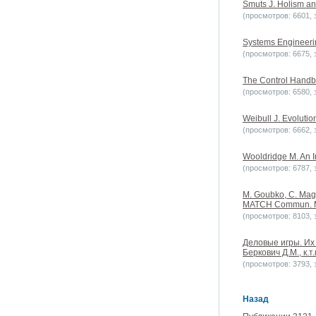
Smuts J. Holism an
(просмотров: 6601, з
Systems Engineerin
(просмотров: 6675, з
The Control Handbo
(просмотров: 6580, з
Weibull J. Evoluti
(просмотров: 6662, з
Wooldridge M. An I
(просмотров: 6787, з
M. Goubko, C. Magn
MATCH Commun. Mat
(просмотров: 8103, з
Деловые игры. Их 
Беркович Д.М., к.т
(просмотров: 3793, з
Назад