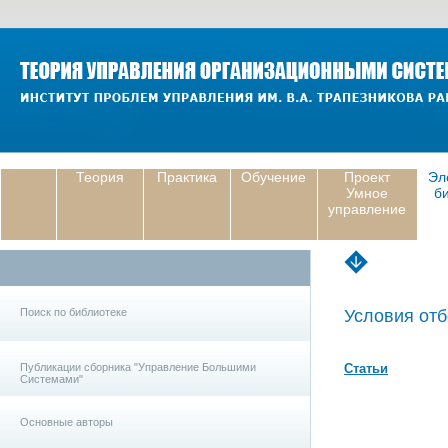
Теория
Практика
Обучение
Проект
Эл
Умное
б
управление
Поиск по библиотеке
Условия отб
Публикации сборника "Управление Большими
Статьи
Системами"
Основные авторы