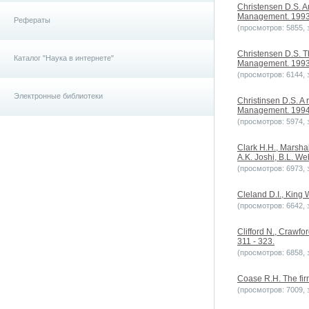
Christensen D.S. An
Management. 1993. 
Рефераты
(просмотров: 5855, з
Christensen D.S. Th
Каталог "Наука в интернете"
Management. 1993. 
(просмотров: 6144, з
Электронные библиотеки
Christinsen D.S. A r
Management. 1994. 
(просмотров: 5974, з
Clark H.H., Marsha
A.K. Joshi, B.L. W
(просмотров: 6973, з
Cleland D.I., King
(просмотров: 6642, з
Clifford N., Crawfor
311 - 323.
(просмотров: 6858, з
Coase R.H. The fir
(просмотров: 7009, з