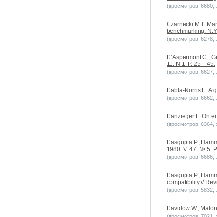
(просмотров: 6680, з
Czarnecki M.T. Man
benchmarking. N.Y
(просмотров: 6278, з
D’Aspermont C., Ger
11. N 1. P. 25 – 45.
(просмотров: 6627, з
Dabla-Norris E. A g
(просмотров: 6662, з
Danzieger L. On emp
(просмотров: 6364, з
Dasgupta P., Hammon
1980. V. 47. № 5. P
(просмотров: 6686, з
Dasgupta P., Hammo
compatibility // Re
(просмотров: 5832, з
Davidow W., Malone
(просмотров: 7021, з