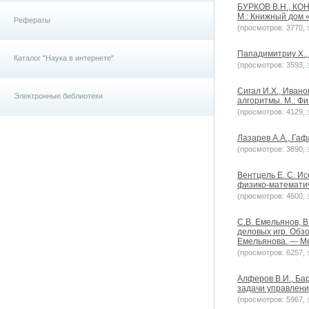
БУРКОВ В.Н., КО
М.: Книжный дом 
Рефераты
(просмотров: 3770, з
Пападимитриу Х.,
Каталог "Наука в интернете"
(просмотров: 3593, з
Сигал И.Х., Иван
Электронные библиотеки
алгоритмы. М.: Фи
(просмотров: 4129, з
Лазарев А.А., Гаф
(просмотров: 3890, з
Вентцель Е. С. И
физико-математич
(просмотров: 4600, з
С.В. Емельянов, В
деловых игр. Обз
Емельянова. — Ме
(просмотров: 6257, з
Алферов В.И., Бар
задачи управления
(просмотров: 5967, з