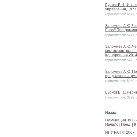
Бурков В.Н., Иван
управления, 1977.
(просмотров: 6177, з
Заложнев А.Ю, Чи
Eaas// Программны
(просмотров: 5713, з
Заложнев А.Ю.,Че
систем контроля 
Конкуренция.2014
(просмотров: 5772, з
Заложнев А.Ю, По
продвижения груз
(просмотров: 5469, з
Бурков В.Н., Лерн
(просмотров: 3792, з
Назад
Публикации 391 - 
Начало
|
Пред.
|
9
ИПУ РАН
© 2007.