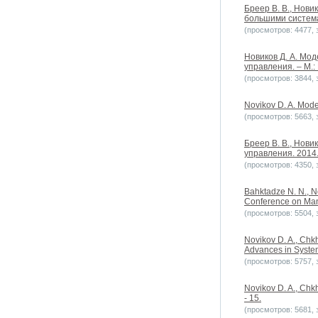
Бреер В. В., Нови
большими системам
(просмотров: 4477, з
Новиков Д. А. Мо
управления. – М.:
(просмотров: 3844, з
Novikov D. A. Model
(просмотров: 5663, з
Бреер В. В., Нови
управления. 2014. 
(просмотров: 4350, з
Bahktadze N. N., No
Conference on Manu
(просмотров: 5504, з
Novikov D. A., Chkh
Advances in System
(просмотров: 5757, з
Novikov D. A., Chkh
- 15.
(просмотров: 5681, з