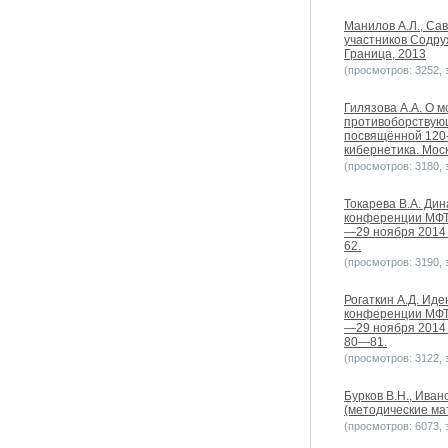
Манилов А.Л., Са
участников Содруж
Граница, 2013
(просмотров: 3252, з
Гилязова А.А. О 
противоборствующ
посвящённой 120-
кибернетика. Мос
(просмотров: 3180, з
Токарева В.А. Ди
конференции МФТИ
—29 ноября 2014 
62.
(просмотров: 3190, з
Рогаткин А.Д. Иде
конференции МФТИ
—29 ноября 2014 
80—81.
(просмотров: 3122, з
Бурков В.Н., Иван
(методические мат
(просмотров: 6073, з