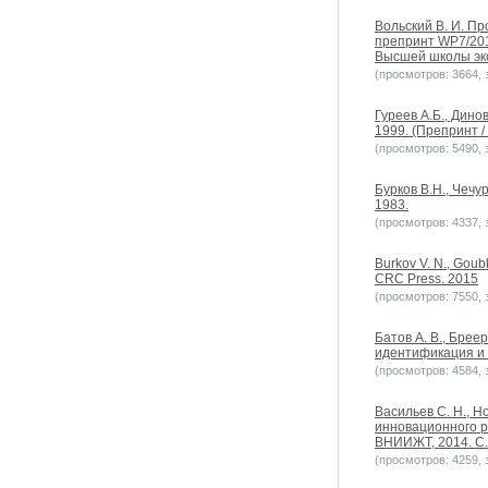
Вольский В. И. Пр
препринт WP7/2014
Высшей школы эко
(просмотров: 3664, з
Гуреев А.Б., Дино
1999. (Препринт /
(просмотров: 5490, з
Бурков В.Н., Чечу
1983.
(просмотров: 4337, з
Burkov V. N., Goubk
CRC Press. 2015
(просмотров: 7550, з
Батов А. В., Бреер
идентификация и 
(просмотров: 4584, з
Васильев С. Н., 
инновационного р
ВНИИЖТ, 2014. С. 
(просмотров: 4259, з