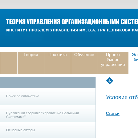
Теория
Практика
Обучение
Проект
Эл
Умное
б
управление
Поиск по библиотеке
Условия отб
Публикации сборника "Управление Большими
Статьи
Системами"
Основные авторы