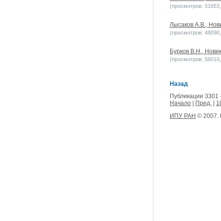
(просмотров: 51653, 
Лысаков А.В., Нов
(просмотров: 48090, 
Бурков В.Н., Нови
(просмотров: 56010, 
Назад
Публикации 3301 
Начало
|
Пред.
|
1
ИПУ РАН
© 2007.