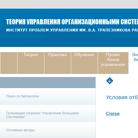
Теория
Практика
Обучение
Проект
Эл
Умное
б
управление
Поиск по библиотеке
Условия отб
Публикации сборника "Управление Большими
Статьи
Системами"
Основные авторы