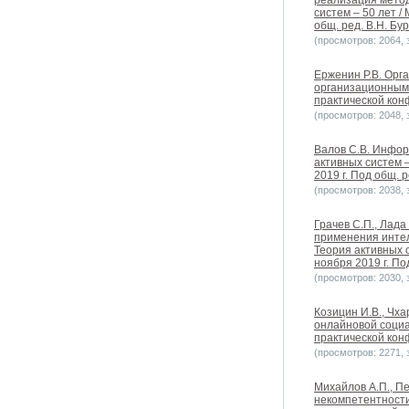
реализация метод
систем – 50 лет 
общ. ред. В.Н. Бур
(просмотров: 2064, з
Ерженин Р.В. Орг
организационными
практической конф
(просмотров: 2048, з
Валов С.В. Инфор
активных систем 
2019 г. Под общ. р
(просмотров: 2038, з
Грачев С.П., Лада
применения интел
Теория активных 
ноября 2019 г. Под
(просмотров: 2030, з
Козицин И.В., Чх
онлайновой социа
практической конф
(просмотров: 2271, з
Михайлов А.П., П
некомпетентности