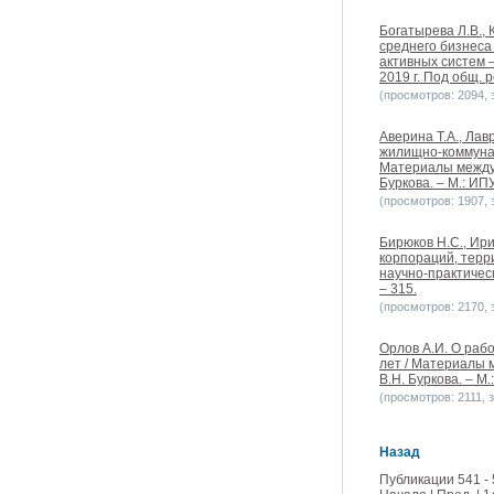
Богатырева Л.В.,
среднего бизнеса
активных систем 
2019 г. Под общ. р
(просмотров: 2094, з
Аверина Т.А., Ла
жилищно-коммунал
Материалы междун
Буркова. – М.: ИПУ
(просмотров: 1907, з
Бирюков Н.С., Ир
корпораций, терр
научно-практическ
– 315.
(просмотров: 2170, з
Орлов А.И. О раб
лет / Материалы 
В.Н. Буркова. – М.
(просмотров: 2111, з
Назад
Публикации 541 - 