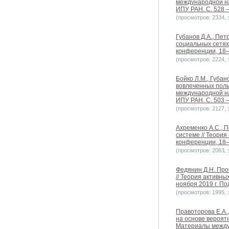
международной нау
ИПУ РАН. C. 528 –
(просмотров: 2334, з
Губанов Д.А., Пе
социальных сетях
конференции, 18–1
(просмотров: 2224, з
Бойко Л.М., Губа
вовлеченных поль
международной нау
ИПУ РАН. C. 503 –
(просмотров: 2127, з
Ахременко А.С., 
системе // Теори
конференции, 18–1
(просмотров: 2063, з
Федянин Д.Н. Про
// Теория активн
ноября 2019 г. Под
(просмотров: 1995, з
Правоторова Е.А.
на основе вероятн
Материалы междун