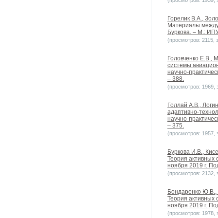
(просмотров: 1939, з
Горелик В.А., Зол
Материалы междун
Буркова. – М.: ИПУ
(просмотров: 2115, з
Головченко Е.В.,
системы авиацион
научно-практическ
– 388.
(просмотров: 1969, з
Голлай А.В., Лог
адаптивно-технол
научно-практическ
– 375.
(просмотров: 1957, з
Буркова И.В., Ки
Теория активных 
ноября 2019 г. Под
(просмотров: 2132, з
Бондаренко Ю.В.,
Теория активных 
ноября 2019 г. Под
(просмотров: 1978, з