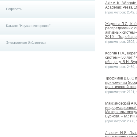
Aziz A. K., Wingate 
Academic Press, 1
Рефераты
(просмотров: 2542, з
Жидкова Л.С., Клё
Каталог "Наука в интернете"
распределению ог
активных систем 
2019 г. Под общ. р
(просмотров: 2302, з
Электронные библиотеки
Коргин Н.А., Кор
систем – 50 лет 
общ. ред. В.Н. Бур
(просмотров: 2469, з
Трофимов В.Б. О 
приложении Googl
практической конф
(просмотров: 2121, з
Максимовский А.Ю
информационной б
Материалы междун
Буркова. – М.: ИПУ
(просмотров: 2000, з
Львович И.Я., Льв