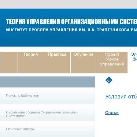
Теория
Практика
Обучение
Проект
Эл
Умное
б
управление
Поиск по библиотеке
Условия отб
Публикации сборника "Управление Большими
Статьи
Системами"
Основные авторы