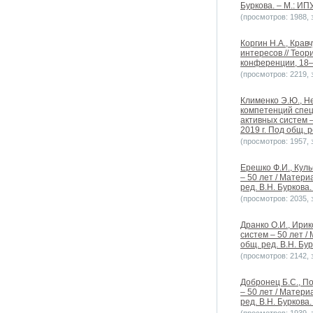
Буркова. – М.: ИПУ
(просмотров: 1988, з
Коргин Н.А., Крав
интересов // Тео
конференции, 18–1
(просмотров: 2219, з
Клименко Э.Ю., Н
компетенций спец
активных систем 
2019 г. Под общ. р
(просмотров: 1957, з
Ерешко Ф.И., Кул
– 50 лет / Матер
ред. В.Н. Буркова.
(просмотров: 2035, з
Дранко О.И., Ири
систем – 50 лет 
общ. ред. В.Н. Бур
(просмотров: 2142, з
Добронец Б.С., П
– 50 лет / Матер
ред. В.Н. Буркова.