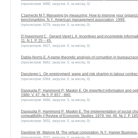
(просмотров: 6680, загрузок: 0, за месяц: 0)
Czarnecki M.T. Managing by measuring: How to improve your organizat
benchmarking. N.Y.: American management association, 1999.
(просмотров: 6278, загрузок: 0, за месяц: 0)
D’Aspermont C., Gerard-Varet L.A. Incentives and incomplete informati
11. N 1. P. 25 – 45.
(просмотров: 6627, загрузок: 0, за месяц: 0)
Dabla-Norris E. A game-theoretic analysis of corruption in bureaucraci
(просмотров: 6662, загрузок: 0, за месяц: 0)
Danzieger L. On employment, wage and risk sharing in labour contracts 
(просмотров: 6364, загрузок: 0, за месяц: 0)
Dasgupta P., Hammond P., Maskin E. On imperfect information and optima
1980. V. 47. № 5. P. 857 - 860.
(просмотров: 6686, загрузок: 0, за месяц: 0)
Dasgupta P., Hammond P., Maskin E. The implementation of social choi
compatibility // Review of Economic Studies. 1979. Vol. 46. № 2. P. 185
(просмотров: 5832, загрузок: 0, за месяц: 0)
Davidow W., Malone M. The virtual corporation. N.Y.: Harper Business,
(просмотров: 7021, загрузок: 0, за месяц: 0)