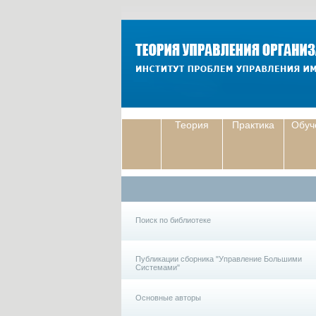
Теория
Практика
Обуч
Поиск по библиотеке
Публикации сборника "Управление Большими
Системами"
Основные авторы