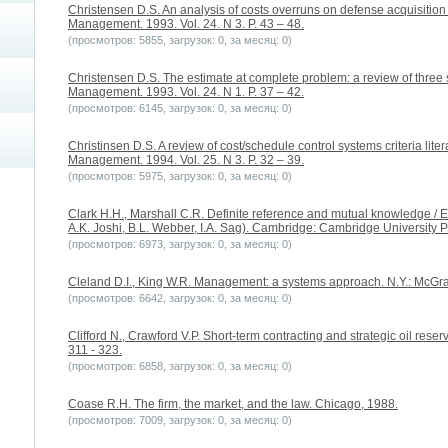
Christensen D.S. An analysis of costs overruns on defense acquisition c
Management. 1993. Vol. 24. N 3. P. 43 – 48.
(просмотров: 5855, загрузок: 0, за месяц: 0)
Christensen D.S. The estimate at complete problem: a review of three st
Management. 1993. Vol. 24. N 1. P. 37 – 42.
(просмотров: 6145, загрузок: 0, за месяц: 0)
Christinsen D.S. A review of cost/schedule control systems criteria litera
Management. 1994. Vol. 25. N 3. P. 32 – 39.
(просмотров: 5975, загрузок: 0, за месяц: 0)
Clark H.H., Marshall C.R. Definite reference and mutual knowledge / 
A.K. Joshi, B.L. Webber, I.A. Sag). Cambridge: Cambridge University P
(просмотров: 6973, загрузок: 0, за месяц: 0)
Cleland D.I., King W.R. Management: a systems approach. N.Y.: McGraw
(просмотров: 6642, загрузок: 0, за месяц: 0)
Clifford N., Crawford V.P. Short-term contracting and strategic oil reserv
311 - 323.
(просмотров: 6858, загрузок: 0, за месяц: 0)
Coase R.H. The firm, the market, and the law. Chicago, 1988.
(просмотров: 7009, загрузок: 0, за месяц: 0)