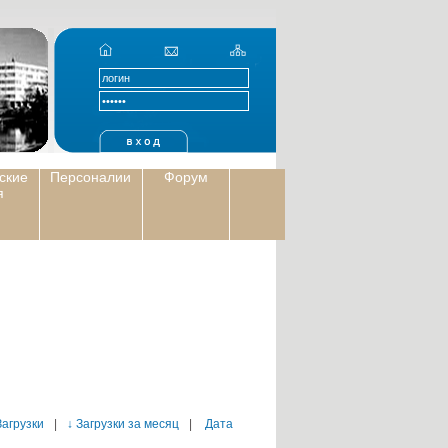
ские
Персоналии
Форум
я
Загрузки
|
↓ Загрузки за месяц
|
Дата