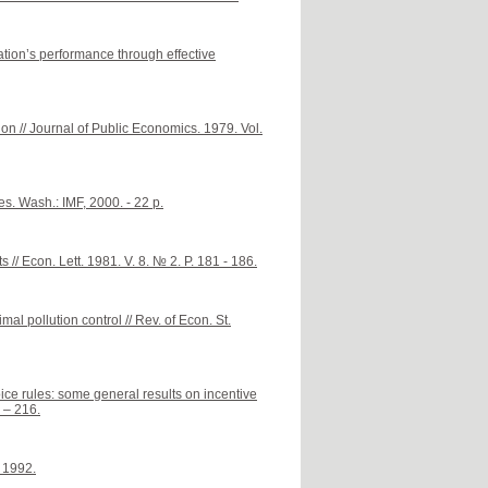
ion’s performance through effective
on // Journal of Public Economics. 1979. Vol.
es. Wash.: IMF, 2000. - 22 p.
// Econ. Lett. 1981. V. 8. № 2. P. 181 - 186.
l pollution control // Rev. of Econ. St.
ce rules: some general results on incentive
 – 216.
 1992.