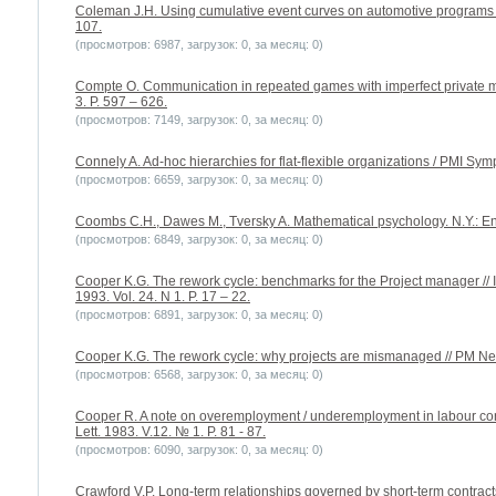
Coleman J.H. Using cumulative event curves on automotive programs 
107.
(просмотров: 6987, загрузок: 0, за месяц: 0)
Compte O. Communication in repeated games with imperfect private mo
3. P. 597 – 626.
(просмотров: 7149, загрузок: 0, за месяц: 0)
Connely A. Ad-hoc hierarchies for flat-flexible organizations / PMI Sym
(просмотров: 6659, загрузок: 0, за месяц: 0)
Coombs C.H., Dawes M., Tversky A. Mathematical psychology. N.Y.: En
(просмотров: 6849, загрузок: 0, за месяц: 0)
Cooper K.G. The rework cycle: benchmarks for the Project manager // 
1993. Vol. 24. N 1. P. 17 – 22.
(просмотров: 6891, загрузок: 0, за месяц: 0)
Cooper K.G. The rework cycle: why projects are mismanaged // PM Netw
(просмотров: 6568, загрузок: 0, за месяц: 0)
Cooper R. A note on overemployment / underemployment in labour cont
Lett. 1983. V.12. № 1. P. 81 - 87.
(просмотров: 6090, загрузок: 0, за месяц: 0)
Crawford V.P. Long-term relationships governed by short-term contracts 