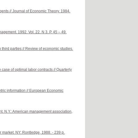
gents // Journal of Economic Theory. 1984.
agement. 1992. Vol. 22. N 3. P. 45 – 49.
third parties // Review of economic studies.
case of optimal labor contracts // Quarterly
tric information // European Economic
nt. N.Y.: American management association,
market. NY: Rontledge, 1988. - 239 p.