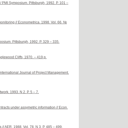
/ PMI Symposium. Pittsburgh, 1992. P. 101 –
nitoring // Econometrica. 1998. Vol. 66. №
posium. Pittsburgh, 1992. P. 329 – 335.
glewood Cliffs, 1970. – 419 p.
International Journal of Project Management.
ork. 1993. N 2. P. 5 – 7.
racts under assymetric information // Econ.
// AER. 1988. Vol. 78. N 3. P. 485 – 499.