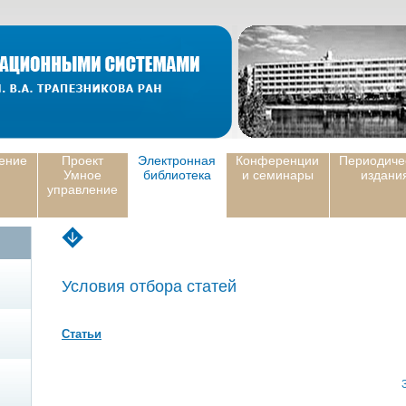
ение
Проект
Электронная
Конференции
Периодиче
Умное
библиотека
и семинары
издани
управление
Условия отбора статей
Статьи