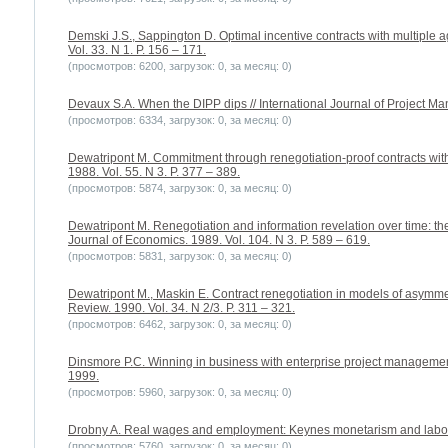
Demski J.S., Sappington D. Optimal incentive contracts with multiple a
Vol. 33. N 1. P. 156 – 171.
(просмотров: 6200, загрузок: 0, за месяц: 0)
Devaux S.A. When the DIPP dips // International Journal of Project Man
(просмотров: 6334, загрузок: 0, за месяц: 0)
Dewatripont M. Commitment through renegotiation-proof contracts with 
1988. Vol. 55. N 3. P. 377 – 389.
(просмотров: 5874, загрузок: 0, за месяц: 0)
Dewatripont M. Renegotiation and information revelation over time: the 
Journal of Economics. 1989. Vol. 104. N 3. P. 589 – 619.
(просмотров: 5831, загрузок: 0, за месяц: 0)
Dewatripont M., Maskin E. Contract renegotiation in models of asymme
Review. 1990. Vol. 34. N 2/3. P. 311 – 321.
(просмотров: 6462, загрузок: 0, за месяц: 0)
Dinsmore P.C. Winning in business with enterprise project manageme
1999.
(просмотров: 5960, загрузок: 0, за месяц: 0)
Drobny A. Real wages and employment: Keynes monetarism and labor 
(просмотров: 5760, загрузок: 0, за месяц: 0)