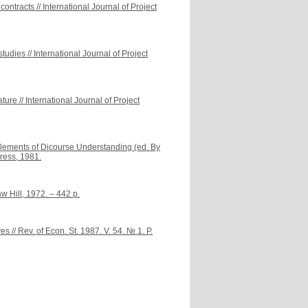
ontracts // International Journal of Project
udies // International Journal of Project
ture // International Journal of Project
Elements of Dicourse Understanding (ed. By
ress, 1981.
 Hill, 1972. – 442 p.
es // Rev. of Econ. St. 1987. V. 54. № 1. P.