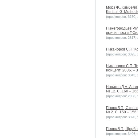
Морз Ф., Кимбелл 
Kimball G. Methods
(просмотров: 3170, з
Нижегородцев Р.М
причинности // Фи
(просмотров: 2817, з
Никаноров С.П. Ко
(просмотров: 3095, з
Никаноров С.П. Т
Концепт, 2006. – 3
(просмотров: 3043, з
Новиков Д.А. Ана
№ 12. C. 160 – 166
(просмотров: 2858, з
Поляк Б.Т., Степа
№ 2. С. 150 – 156.
(просмотров: 3020, з
Поляк Б.Т., Щерба
(просмотров: 3406, з