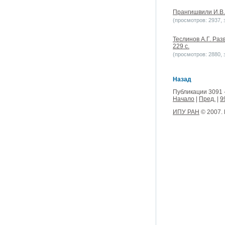
Прангишвили И.В. 
(просмотров: 2937, з
Теслинов А.Г. Раз
229 с.
(просмотров: 2880, з
Назад
Публикации 3091 
Начало
|
Пред.
|
9
ИПУ РАН
© 2007.