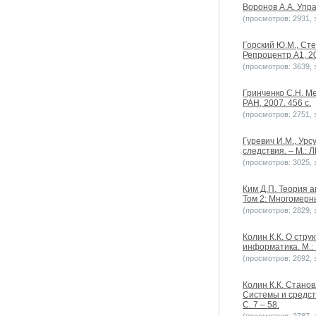
Воронов А.А. Упра
(просмотров: 2931, з
Горский Ю.М., Сте
Репроцентр А1, 20
(просмотров: 3639, з
Гринченко С.Н. М
РАН, 2007. 456 с.
(просмотров: 2751, з
Гуревич И.М., Ур
следствия. – М.: 
(просмотров: 3025, з
Ким Д.П. Теория а
Том 2: Многомерн
(просмотров: 2829, з
Колин К.К. О стр
информатика. М.: 
(просмотров: 2692, з
Колин К.К. Стано
Системы и средст
С. 7 – 58.