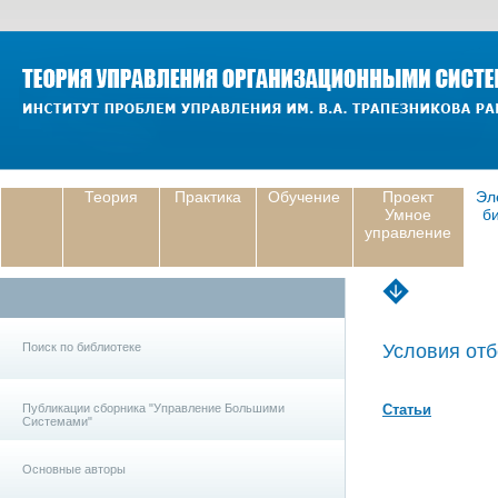
Теория
Практика
Обучение
Проект
Эл
Умное
б
управление
Поиск по библиотеке
Условия отб
Публикации сборника "Управление Большими
Статьи
Системами"
Основные авторы