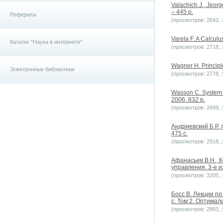
Valachich J., Jeorg
– 445 p.
Рефераты
(просмотров: 2642, з
Varela F. A Calculus
Каталог "Наука в интернете"
(просмотров: 2718, з
Wagner H. Principl
Электронные библиотеки
(просмотров: 2778, з
Wasson C. System A
2006. 832 p.
(просмотров: 2699, з
Андриевский Б.Р.,
475 с.
(просмотров: 2918, з
Афанасьев В.Н., 
управления. 3-е и
(просмотров: 3205, з
Босс В. Лекции по
с. Том 2. Оптимал
(просмотров: 2863, з