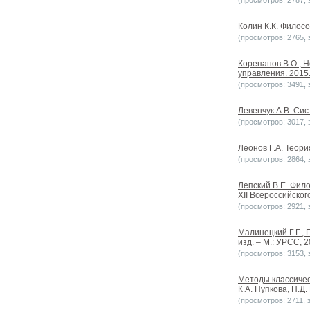
(просмотров: 2787, з
Колин К.К. Филос
(просмотров: 2765, з
Корепанов В.О., 
управления. 2015. 
(просмотров: 3491, з
Левенчук А.В. Си
(просмотров: 3017, з
Леонов Г.А. Теори
(просмотров: 2864, з
Лепский В.Е. Фил
XII Всероссийског
(просмотров: 2921, з
Малинецкий Г.Г., 
изд. – М.: УРСС, 2
(просмотров: 3153, з
Методы классичес
К.А. Пупкова, Н.Д.
(просмотров: 2711, з