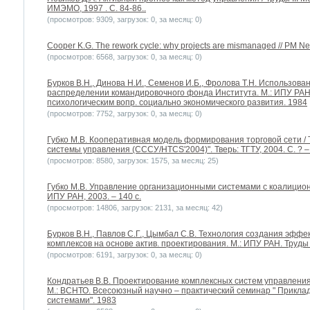
ИМЭМО, 1997 . С. 84-86..
(просмотров: 9309, загрузок: 0, за месяц: 0)
Cooper K.G. The rework cycle: why projects are mismanaged // PM Netw
(просмотров: 6568, загрузок: 0, за месяц: 0)
Бурков B.H., Динова Н.И., Семенов И.Б., Фролова Т.Н. Использов
распределении командировочного фонда Института. М.: ИПУ РАН
психологическим вопр. социально экономического развития. 1984
(просмотров: 7752, загрузок: 0, за месяц: 0)
Губко М.В. Кооперативная модель формирования торговой сети 
системы управления (СССУ/HTCS'2004)". Тверь: ТГТУ, 2004. С. ? –
(просмотров: 8580, загрузок: 1575, за месяц: 25)
Губко М.В. Управление организационными системами с коалицион
ИПУ РАН, 2003. – 140 с.
(просмотров: 14806, загрузок: 2131, за месяц: 42)
Бурков B.H., Павлов С.Г., Цымбал С.В. Технология создания эфф
комплексов на основе актив. проектирования. М.: ИПУ РАН. Труд
(просмотров: 6191, загрузок: 0, за месяц: 0)
Кондратьев В.В. Проектирование комплексных систем управления
М.: ВСНТО. Всесоюзный научно – практический семинар " Прикл
системами". 1983