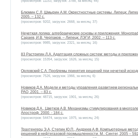
(просмотров: 11153, загрузок: 3788, за месяц: 44)
Блюмин С.Л, Шмырин А.М. Окрестностные системы. Липецк: Липец
2005. – 132 c.
(просмотров: 9202, загрузок: 2668, за месяц: 37)
Нечеткая логика: алгебраические основы и приложения: Монографи
Сараев, И.В. Черпаков. – Липецк: ЛЭГИ, 2002. – 113 с.
(просмотров: 9985, загрузок: 2321, за месяц: 16)
83 Растригин Л.А. Адаптация сложных систем: методы и приложения
(просмотров: 15354, загрузок: 1626, за месяц: 15)
Орловский С.А. Проблемы принятия решений при нечеткой исходно
(просмотров: 7526, загрузок: 1966, за месяц: 6)
Новиков Д.А. Модели и методы управления развитием региональн
РАО, 2001. – 83 с.
(просмотров: 48715, загрузок: 1901, за месяц: 26)
Новиков Д.А., Цветков А.В. Механизмы стимулирования в многоэл
Апостроф. 2000. - 184 с.
(просмотров: 54474, загрузок: 1975, за месяц: 24)
Трахтенгерц Э.А, Степин Ю.П., Андреев А.Ф. Компьютерные мето
решений в нефтегазовой промышленности. М.: Синтег, 2005 – 592