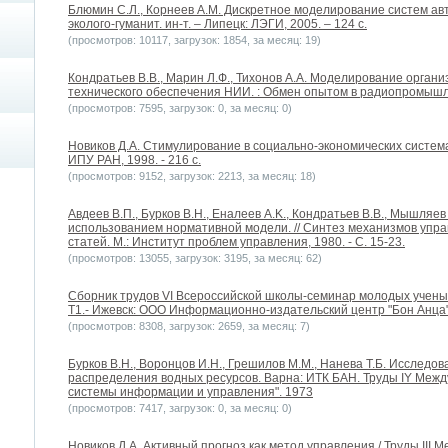
Блюмин С.Л., Корнеев А.М. Дискретное моделирование систем ав
эколого-гуманит. ин-т. – Липецк: ЛЭГИ, 2005. – 124 с.
(просмотров: 10117, загрузок: 1854, за месяц: 19)
Кондратьев В.В., Марин Л.Ф., Тихонов А.А. Моделирование орга
технического обеспечения НИИ. : Обмен опытом в радиопромышл
(просмотров: 7595, загрузок: 0, за месяц: 0)
Новиков Д.А. Стимулирование в социально-экономических система
ИПУ РАН, 1998. - 216 с.
(просмотров: 9152, загрузок: 2213, за месяц: 18)
Авдеев В.П., Бурков В.Н., Еналеев A.K., Кондратьев В.В., Мышляе
использованием нормативной модели. // Синтез механизмов упр
статей. М.: Институт проблем управления, 1980. - С. 15-23.
(просмотров: 13055, загрузок: 3195, за месяц: 62)
Сборник трудов VI Всероссийской школы-семинар молодых учены
Т1.- Ижевск: ООО Информационно-издательский центр "Бон Анца", 
(просмотров: 8308, загрузок: 2659, за месяц: 7)
Бурков B.H., Воронцов И.Н., Грешилов М.М., Нанева Т.Б. Исслед
распределения водных ресурсов. Варна: ИТК БАН. Труды IY Меж
системы информации и управления". 1973
(просмотров: 7417, загрузок: 0, за месяц: 0)
Новиков Д.А. Активный прогноз как метод управления / Труды III 