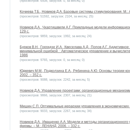
(просмотров: 6508, загрузок: 0, за месяц: 0)
Кочиева Т.Б., Новиков Д.А. Базовые системы стимулирования. М.: 
(просмотров: 51592, загрузок: 2104, за месяц: 25)
Новиков Д.А., Чхартишвили А.Г. Прикладные модели информацион
129 с.
(просмотров: 9859, загрузок: 1992, за месяц: 24)
Бурков B.H., Горгидзе И.А., Квеселава А.Д., Попов А.Г. Аддитивн
минимальной ошибкой. : Автоматическое управление и вычислите
1986
(просмотров: 9765, загрузок: 0, за месяц: 0)
Юдкевич М.М., Подколзина Е.А., Рябинина А.Ю. Основы теории кон
2002. – 352 с.
(просмотров: 9088, загрузок: 2242, за месяц: 5)
Новиков Д.А. Управление проектами: организационные механизмы.
(просмотров: 9866, загрузок: 2307, за месяц: 21)
Мишин С.П. Оптимальные иерархии управления в экономических си
(просмотров: 9033, загрузок: 2267, за месяц: 34)
Новиков Д.А., Иващенко А.А. Модели и методы организационног
фирмы. – М.: ЛЕНАНД, 2006. – 332 с.