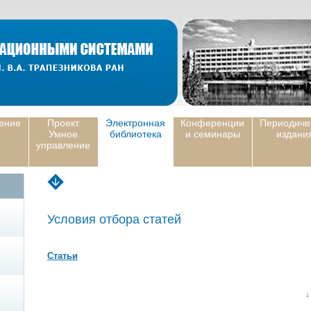
ение
Проект
Электронная
Конференции
Периодиче
Умное
библиотека
и семинары
издани
управление
Условия отбора статей
Статьи
↓