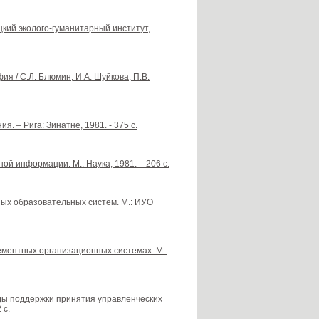
кий эколого-гуманитарный институт,
я / С.Л. Блюмин, И.А. Шуйкова, П.В.
. – Рига: Зинатне, 1981. - 375 с.
й информации. М.: Наука, 1981. – 206 с.
ых образовательных систем. М.: ИУО
ементных организационных системах. М.:
ды поддержки принятия управленческих
 с.