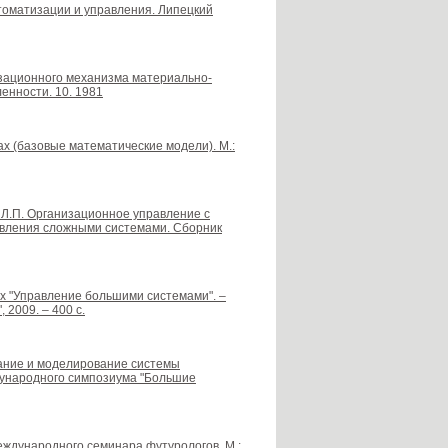
томатизации и управления. Липецкий
низационного механизма материально-
енности. 10. 1981
х (базовые математические модели). М.:
в Л.П. Организационное управление с
авления сложными системами. Сборник
х "Управление большими системами". –
2009. – 400 с.
ование и моделирование системы
дународного симпозиума "Большие
Международного семинара футурологов. М.: