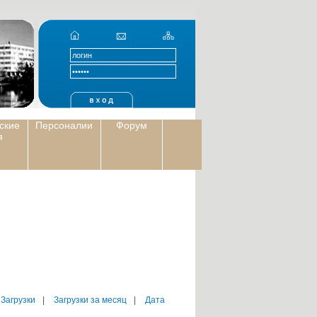
ские
Персоналии
Форум
я
 Загрузки
|
Загрузки за месяц
|
Дата