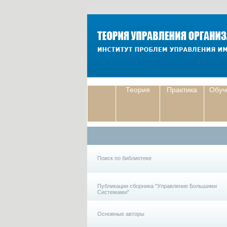
Теория
Практика
Обуч
Поиск по библиотеке
Публикации сборника "Управление Большими
Системами"
Основные авторы