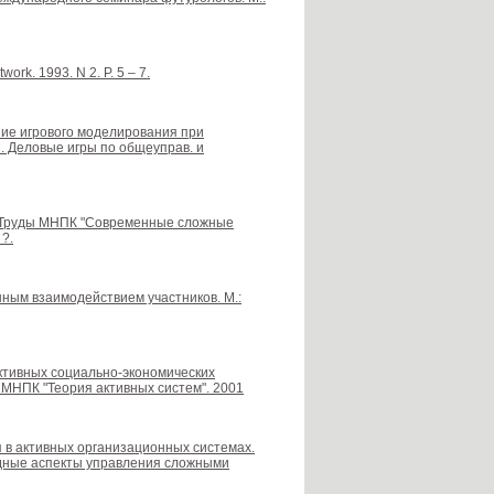
ork. 1993. N 2. P. 5 – 7.
ание игрового моделирования при
. Деловые игры по общеуправ. и
/ Труды МНПК "Современные сложные
 ?.
ным взаимодействием участников. М.:
ективных социально-экономических
ы МНПК "Теория активных систем". 2001
 в активных организационных системах.
адные аспекты управления сложными