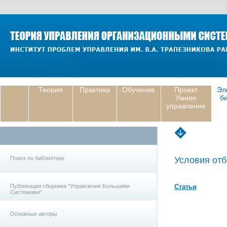
Теория
Практика
Обучение
Проект
Эл
Умное
б
управление
Поиск по библиотеке
Условия отб
Публикации сборника "Управление Большими
Статьи
Системами"
Основные авторы