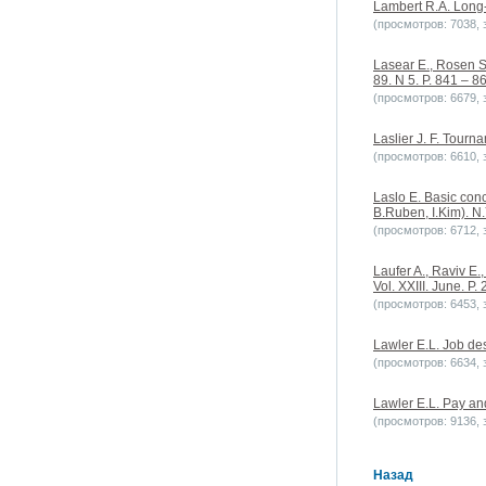
Lambert R.A. Long-t
(просмотров: 7038, з
Lasear E., Rosen S.
89. N 5. P. 841 – 8
(просмотров: 6679, з
Laslier J. F. Tourn
(просмотров: 6610, з
Laslo E. Basic con
B.Ruben, I.Kim). N
(просмотров: 6712, з
Laufer A., Raviv E.
Vol. XXIII. June. P. 
(просмотров: 6453, з
Lawler E.L. Job de
(просмотров: 6634, з
Lawler E.L. Pay and
(просмотров: 9136, з
Назад