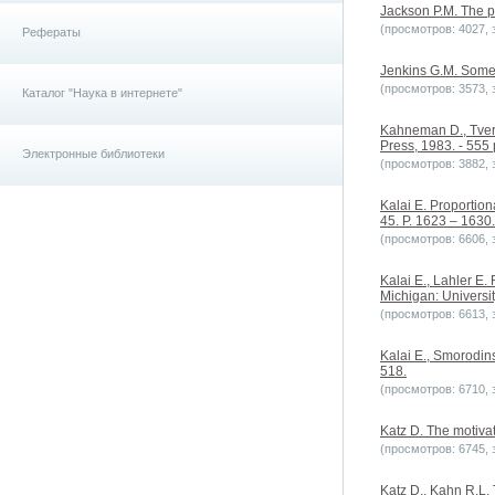
Jackson P.M. The po
(просмотров: 4027, з
Рефераты
Jenkins G.M. Some p
(просмотров: 3573, з
Каталог "Наука в интернете"
Kahneman D., Tvers
Press, 1983. - 555 
Электронные библиотеки
(просмотров: 3882, з
Kalai E. Proportion
45. P. 1623 – 1630.
(просмотров: 6606, з
Kalai E., Lahler E.
Michigan: Universit
(просмотров: 6613, з
Kalai E., Smorodins
518.
(просмотров: 6710, з
Katz D. The motivat
(просмотров: 6745, з
Katz D., Kahn R.L. 