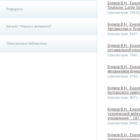
Бурков B.H., Енале
Toulouse: Large Sc
Рефераты
(просмотров: 10418, 
Бурков B.H., Енал
Каталог "Наука в интернете"
Автоматика и Теле
(просмотров: 8147, з
Электронные библиотеки
Бурков B.H., Енал
оптимальной проц
(просмотров: 7842, з
Бурков B.H., Енал
механизмов функц
(просмотров: 9784, з
Бурков B.H., Енал
болгарского симп
(просмотров: 9071, з
Бурков B.H., Енал
технической кибе
управления.". 197
(просмотров: 8469, з
Бурков B.H., Ена
организационных 