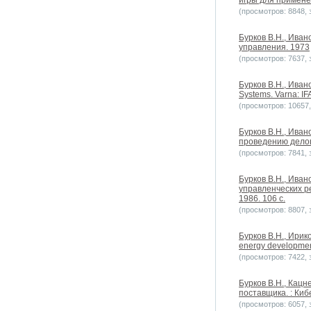
игры для примене
(просмотров: 8848, з
Бурков B.H., Ива
управления. 1973
(просмотров: 7637, з
Бурков B.H., Ивано
Systems. Varna: I
(просмотров: 10657, 
Бурков B.H., Иван
проведению делов
(просмотров: 7841, з
Бурков B.H., Иван
управленческих р
1986. 106 с.
(просмотров: 8807, з
Бурков B.H., Ирико
energy developmen
(просмотров: 7422, з
Бурков B.H., Кац
поставщика. : Киб
(просмотров: 6057, з