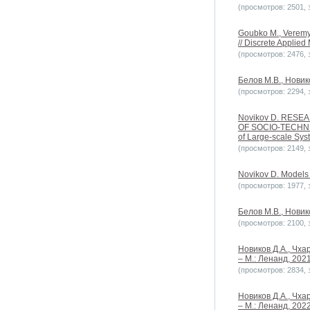
(просмотров: 2501, з
Goubko M., Veremye
// Discrete Applie
(просмотров: 2476, з
Белов М.В., Новик
(просмотров: 2294, з
Novikov D. RES
OF SOCIO-TECHNIC
of Large-scale S
(просмотров: 2149, з
Novikov D. Models 
(просмотров: 1977, з
Белов М.В., Новик
(просмотров: 2100, з
Новиков Д.А., Чха
– М.: Ленанд, 202
(просмотров: 2834, з
Новиков Д.А., Чха
– М.: Ленанд, 202