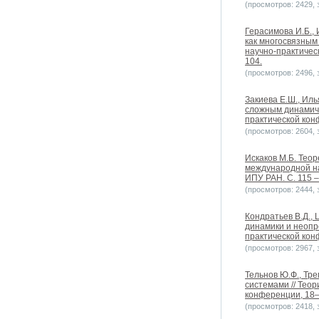
(просмотров: 2429, з
Герасимова И.Б.,
как многосвязным
научно-практическ
104.
(просмотров: 2496, з
Закиева Е.Ш., Ил
сложным динамиче
практической конф
(просмотров: 2604, з
Искаков М.Б. Тео
международной нау
ИПУ РАН. C. 115 –
(просмотров: 2444, з
Кондратьев В.Д.,
динамики и неопр
практической конф
(просмотров: 2967, з
Тельнов Ю.Ф., Тр
системами // Тео
конференции, 18–1
(просмотров: 2418, з