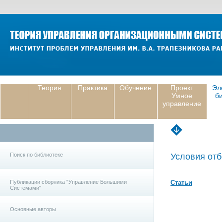
Теория
Практика
Обучение
Проект
Эл
Умное
б
управление
Поиск по библиотеке
Условия отб
Публикации сборника "Управление Большими
Статьи
Системами"
Основные авторы