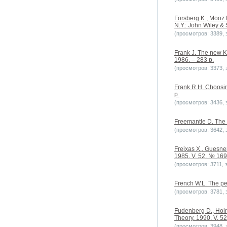
Forsberg K., Mooz 
N.Y.: John Wiley &
(просмотров: 3389, з
Frank J. The new K
1986. – 283 p.
(просмотров: 3373, з
Frank R.H. Choosing
p.
(просмотров: 3436, з
Freemantle D. The s
(просмотров: 3642, з
Freixas X., Guesner
1985. V. 52. № 169.
(просмотров: 3711, з
French W.L. The pe
(просмотров: 3781, з
Fudenberg D., Holms
Theory. 1990. V. 52
(просмотров: 3948, з