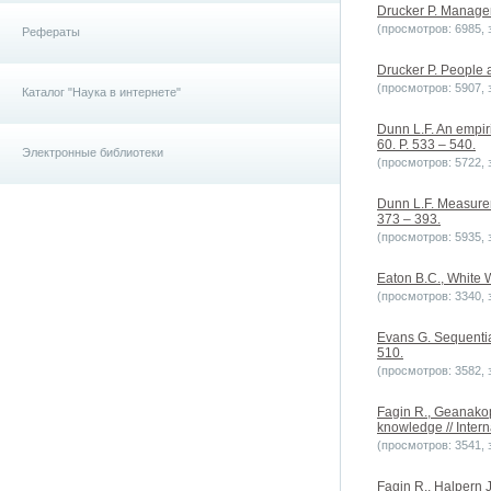
Drucker P. Manageme
(просмотров: 6985, з
Рефераты
Drucker P. People 
(просмотров: 5907, з
Каталог "Наука в интернете"
Dunn L.F. An empiri
60. P. 533 – 540.
Электронные библиотеки
(просмотров: 5722, з
Dunn L.F. Measureme
373 – 393.
(просмотров: 5935, з
Eaton B.C., White W
(просмотров: 3340, з
Evans G. Sequential
510.
(просмотров: 3582, з
Fagin R., Geanakop
knowledge // Intern
(просмотров: 3541, з
Fagin R., Halpern 