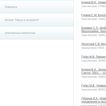
Бурков В.Н., Новик
(просмотров: 17680, 
Рефераты
Гуриев С.М. Консп
(просмотров: 21855, 
Каталог "Наука в интернете"
Блюмин С.Л., Шуй
Монография. Липец
Электронные библиотеки
(просмотров: 11905, 
Леонтьев С.В. Мо
(просмотров: 8939, з
Губко М.В. Лекции
(просмотров: 30300, 
Бурков В.Н., Зало
Синтег, 2001. – 12
(просмотров: 65904, 
Губко М.В., Новик
(просмотров: 65003, 
Губанов Д.А., Но
управления и про
(просмотров: 13839, 