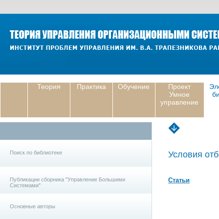
Теория
Практика
Обучение
Проект
Эл
Умное
б
управление
Поиск по библиотеке
Условия отб
Публикации сборника "Управление Большими
Статьи
Системами"
Основные авторы