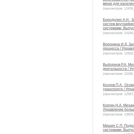
меню для населен
(просмотров: 12435, 
Бородулин А.Н., 
систем внутрифир
системами. Выпуск
(просмотров: 14160, 
Воронина И.Д. За
процесса / Управл
(просмотров: 12826, 
Выборнов Р.А. Ме
деятельности / Уп
(просмотров: 11106, 
Козлов П.А., Осо
транспорте / Упра
(просмотров: 12587, 
Коргин Н.А. Меха
Управление больш
(просмотров: 13829, 
Мишин С.П. Подх
системами. Выпуск