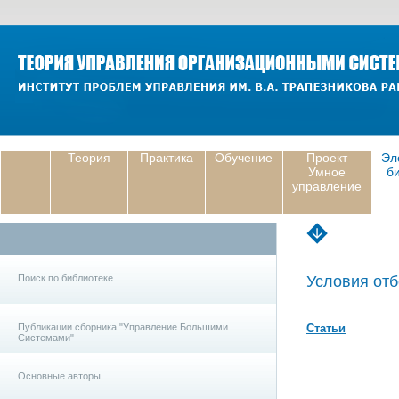
Теория
Практика
Обучение
Проект
Эл
Умное
б
управление
Поиск по библиотеке
Условия отб
Публикации сборника "Управление Большими
Статьи
Системами"
Основные авторы