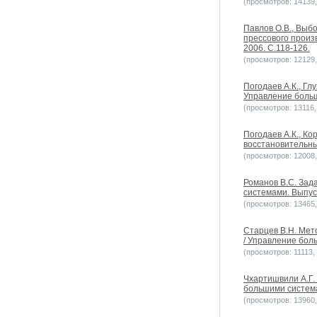
(просмотров: 14139, 
Павлов О.В., Выб
прессового произ
2006. С.118-126.
(просмотров: 12129, 
Погодаев А.К., Г
Управление больш
(просмотров: 13116, 
Погодаев А.К., К
восстановительны
(просмотров: 12008, 
Романов В.С. Зад
системами. Выпуск
(просмотров: 13465, 
Старцев В.Н. Мето
/ Управление боль
(просмотров: 11113, 
Чхартишвили А.Г.
большими системам
(просмотров: 13960, 