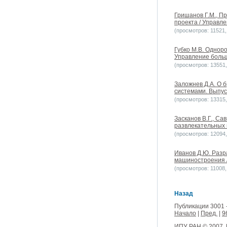
Гришанов Г.М., П
проекта / Управле
(просмотров: 11521, 
Губко М.В. Однор
Управление больш
(просмотров: 13551, 
Заложнев Д.А. О 
системами. Выпуск
(просмотров: 13315, 
Засканов В.Г., С
развлекательных 
(просмотров: 12094, 
Иванов Д.Ю. Разр
машиностроения /
(просмотров: 11008, 
Назад
Публикации 3001 
Начало
|
Пред.
|
9
ИПУ РАН
© 2007.