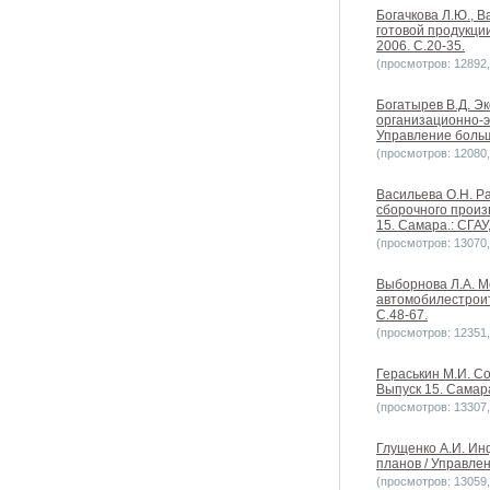
Богачкова Л.Ю., 
готовой продукци
2006. С.20-35.
(просмотров: 12892, 
Богатырев В.Д. Э
организационно-э
Управление больши
(просмотров: 12080, 
Васильева О.Н. Р
сборочного произ
15. Самара.: СГАУ,
(просмотров: 13070, 
Выборнова Л.А. М
автомобилестроит
С.48-67.
(просмотров: 12351, 
Гераськин М.И. С
Выпуск 15. Самара
(просмотров: 13307, 
Глущенко А.И. И
планов / Управлен
(просмотров: 13059, 