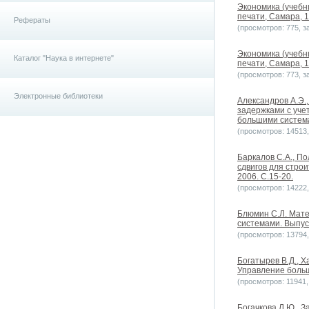
Экономика (учебн
печати, Самара, 1
Рефераты
(просмотров: 775, за
Экономика (учебн
Каталог "Наука в интернете"
печати, Самара, 1
(просмотров: 773, за
Электронные библиотеки
Александров А.Э.
задержками с уче
большими системам
(просмотров: 14513, 
Баркалов С.А., П
сдвигов для стро
2006. С.15-20.
(просмотров: 14222, 
Блюмин С.Л. Мате
системами. Выпуск
(просмотров: 13794, 
Богатырев В.Д., 
Управление больш
(просмотров: 11941, 
Богачкова Л.Ю., 