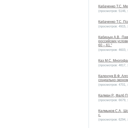
Кабаченко Т.С. Ме
(просмотров: 5146, з
Кабаченко Т.С. Пс
(просмотров: 4915, з
Кабицын А.В., Па
российских услов
60 – 61."
(просмотров: 4603, з
Каз М.С. Многофак
(просмотров: 4817, з
Каленчук В.Ф. Ал
социально-эконом
(просмотров: 4701, з
Калман Р., Фалб П
(просмотров: 6679, з
Калмыков С.А., Ш
с.
(просмотров: 6294, з