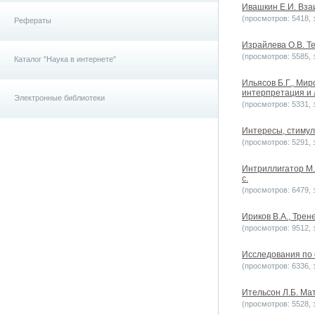
Ивашкин Е.И. Взаи
(просмотров: 5418, з
Рефераты
Израйлева О.В. Те
(просмотров: 5585, з
Каталог "Наука в интернете"
Ильясов Б.Г., Ми
интерпретация и л
Электронные библиотеки
(просмотров: 5331, з
Интересы, стимулы
(просмотров: 5291, з
Интриллигатор М.
с.
(просмотров: 6479, з
Ириков В.А., Тре
(просмотров: 9512, з
Исследования по о
(просмотров: 6336, з
Ительсон Л.Б. Мат
(просмотров: 5528, з