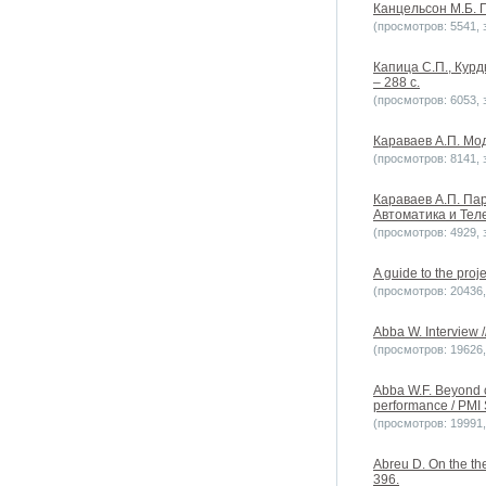
Канцельсон М.Б. 
(просмотров: 5541, з
Капица С.П., Курд
– 288 с.
(просмотров: 6053, з
Караваев А.П. Мо
(просмотров: 8141, з
Караваев А.П. Па
Автоматика и Теле
(просмотров: 4929, з
A guide to the pr
(просмотров: 20436, 
Abba W. Interview /
(просмотров: 19626, 
Abba W.F. Beyond c
performance / PMI 
(просмотров: 19991, 
Abreu D. On the the
396.