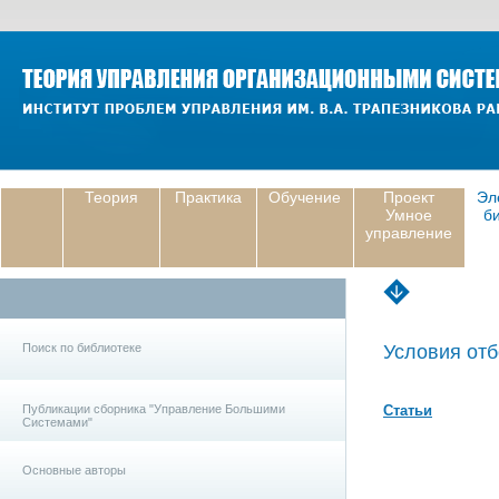
Теория
Практика
Обучение
Проект
Эл
Умное
б
управление
Поиск по библиотеке
Условия отб
Публикации сборника "Управление Большими
Статьи
Системами"
Основные авторы