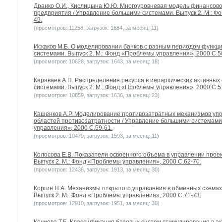
Дранко О.И., Кислицына Ю.Ю. Многоуровневая модель финансово
предприятия / Управление большими системами. Выпуск 2. М.: Ф
49.
(просмотров: 11258, загрузок: 1684, за месяц: 11)
Искаков М.Б. О моделировании банков с разным периодом функц
системами. Выпуск 2. М.: Фонд «Проблемы управления», 2000 С.5
(просмотров: 10628, загрузок: 1643, за месяц: 18)
Караваев А.П. Распределение ресурса в иерархических активных
системами. Выпуск 2. М.: Фонд «Проблемы управления», 2000 С.5
(просмотров: 10859, загрузок: 1636, за месяц: 23)
Кашенков А.Р. Моделирование противозатратных механизмов упр
областей противозатратности / Управление большими системами.
управления», 2000 С.59-61.
(просмотров: 10479, загрузок: 1593, за месяц: 11)
Колосова Е.В. Показатели освоенного объема в управлении прое
Выпуск 2. М.: Фонд «Проблемы управления», 2000 С.62-70.
(просмотров: 12438, загрузок: 1913, за месяц: 30)
Коргин Н.А. Механизмы открытого управления в обменных схемах
Выпуск 2. М.: Фонд «Проблемы управления», 2000 С.71-73.
(просмотров: 12910, загрузок: 1951, за месяц: 30)