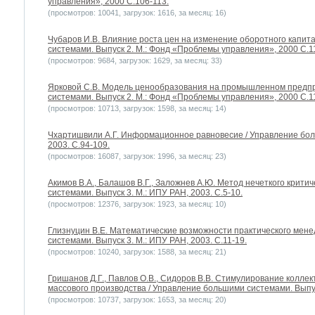
управления», 2000 С.106-113.
(просмотров: 10041, загрузок: 1616, за месяц: 16)
Чубаров И.В. Влияние роста цен на изменение оборотного капит
системами. Выпуск 2. М.: Фонд «Проблемы управления», 2000 С.1
(просмотров: 9684, загрузок: 1629, за месяц: 33)
Ярковой С.В. Модель ценообразования на промышленном предп
системами. Выпуск 2. М.: Фонд «Проблемы управления», 2000 С.1
(просмотров: 10713, загрузок: 1598, за месяц: 14)
Чхартишвили А.Г. Информационное равновесие / Управление бол
2003. С.94-109.
(просмотров: 16087, загрузок: 1996, за месяц: 23)
Акимов В.А., Балашов В.Г., Заложнев А.Ю. Метод нечеткого крити
системами. Выпуск 3. М.: ИПУ РАН, 2003. С.5-10.
(просмотров: 12376, загрузок: 1923, за месяц: 10)
Глизнуцин В.Е. Математические возможности практического мен
системами. Выпуск 3. М.: ИПУ РАН, 2003. С.11-19.
(просмотров: 10240, загрузок: 1588, за месяц: 21)
Гришанов Д.Г., Павлов О.В., Сидоров В.В. Стимулирование коллек
массового производства / Управление большими системами. Выпуск
(просмотров: 10737, загрузок: 1653, за месяц: 20)