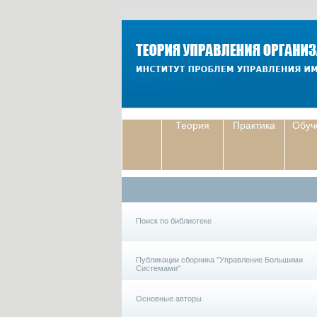
Теория
Практика
Обуч
Поиск по библиотеке
Публикации сборника "Управление Большими
Системами"
Основные авторы