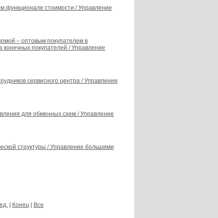
ом функционале стоимости / Управление
рмой – оптовым покупателем в
а конечных покупателей / Управление
рудников сервисного центра / Управление
вления для обменных схем / Управление
еской структуры / Управление большими
ед.
|
Конец
|
Все