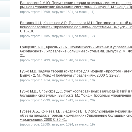
Вантеевский М.Ю. Применение теории активных систем к проце
рынков / Управление большими системами. Выпуск 2. М.: Фонд «П
(просмотров: 10509, загрузок: 1521, за месяц: 11)
Вилкова Н.Н., Кашенков А.Р., Трапезова М.Н. Противозатратный
ценообразования / Управление большими системами. Выпуск 2. 
С.16-18.
(просмотров: 10785, загрузок: 1801, за месяц: 17)
Грищенко А.Ф., Красных Б.А. Экономический механизм управле
безопасности / Управление большими системами. Выпуск 2. М.: 
21.
(просмотров: 10499, загрузок: 1618, за месяц: 24)
Губко М.В. Задача теории контрактов для модели «простого» аге
Выпуск 2. М.: Фонд «Проблемы управления», 2000 С.22-27.
(просмотров: 13914, загрузок: 1951, за месяц: 19)
Губко М.В., Спрысков Д.С. Учет кооперативных взаимодействий в
большими системами. Выпуск 2. М.: Фонд «Проблемы управления»
(просмотров: 12999, загрузок: 1913, за месяц: 20)
Гуреев А.Б., Кочиева Т.Б., Ледвинов В.П. Использование механи
объема продаж в торговых компаниях / Управление большими сис
управления», 2000 С.39-41.
(просмотров: 12685, загрузок: 1894, за месяц: 19)