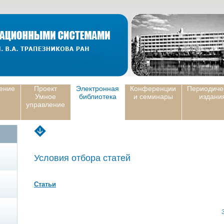
ение
Проект
Электронная
Конференции
Периодиче
Умное
библиотека
и семинары
издани
управление
Условия отбора статей
Статьи