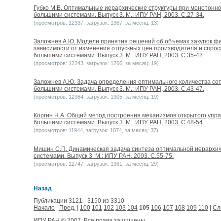
Губко М.В. Оптимальные иерархические структуры при монотонн
большими системами. Выпуск 3. М.: ИПУ РАН, 2003. С.27-34.
(просмотров: 12337, загрузок: 1967, за месяц: 13)
Заложнев А.Ю. Модели принятия решений об объемах закупок фи
зависимости от изменения отпускных цен производителя и спрос
большими системами. Выпуск 3. М.: ИПУ РАН, 2003. С.35-42.
(просмотров: 12243, загрузок: 1766, за месяц: 19)
Заложнев А.Ю. Задача определения оптимального количества сот
большими системами. Выпуск 3. М.: ИПУ РАН, 2003. С.43-47.
(просмотров: 12364, загрузок: 1905, за месяц: 19)
Коргин Н.А. Общий метод построения механизмов открытого упра
большими системами. Выпуск 3. М.: ИПУ РАН, 2003. С.48-54.
(просмотров: 11944, загрузок: 1874, за месяц: 37)
Мишин С.П. Динамическая задача синтеза оптимальной иерархич
системами. Выпуск 3. М.: ИПУ РАН, 2003. С.55-75.
(просмотров: 12747, загрузок: 1961, за месяц: 29)
Назад
Публикации 3121 - 3150 из 3310
Начало
|
Пред.
|
100
101
102
103
104
105
106
107
108
109
110
|
Сл
ИПУ РАН
© 2007. Все права защищены