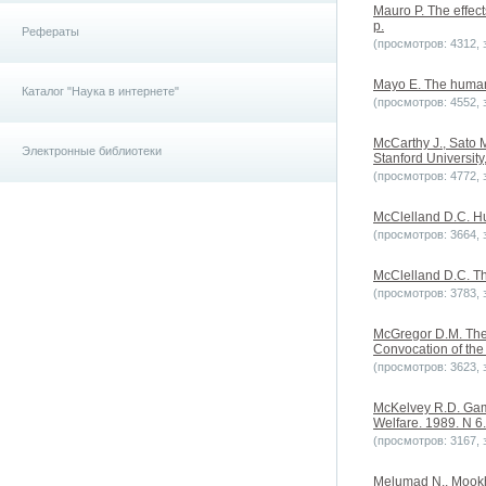
Mauro P. The effec
p.
Рефераты
(просмотров: 4312, з
Mayo E. The human p
Каталог "Наука в интернете"
(просмотров: 4552, з
McCarthy J., Sato 
Электронные библиотеки
Stanford University
(просмотров: 4772, з
McClelland D.C. Hu
(просмотров: 3664, з
McClelland D.C. The
(просмотров: 3783, з
McGregor D.M. The 
Convocation of the
(просмотров: 3623, з
McKelvey R.D. Game
Welfare. 1989. N 6.
(просмотров: 3167, з
Melumad N., Mookhe