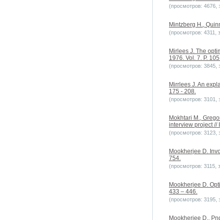
(просмотров: 4676, з
Mintzberg H., Quinn
(просмотров: 4311, з
Mirlees J. The opti
1976. Vol. 7. P. 105
(просмотров: 3845, з
Mirrlees J. An expl
175 - 208.
(просмотров: 3101, з
Mokhtari M., Gregor
interview project /
(просмотров: 3123, з
Mookherjee D. Invo
754.
(просмотров: 3115, з
Mookherjee D. Opti
433 – 446.
(просмотров: 3195, з
Mookherjee D., Png