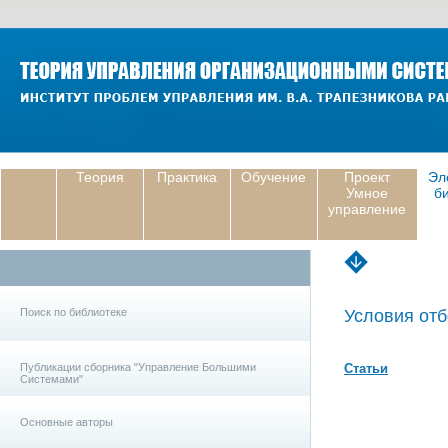
Теория
Практика
Обучение
Проект
Эл
Умное
б
управление
Поиск по библиотеке
Условия отб
Публикации сборника "Управление Большими
Статьи
Системами"
Основные авторы