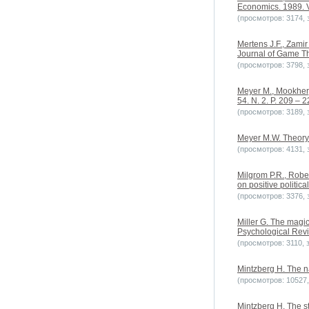
Economics. 1989. Vo
(просмотров: 3174, з
Mertens J.F., Zamir
Journal of Game Th
(просмотров: 3798, з
Meyer M., Mookherj
54. N. 2. P. 209 – 2
(просмотров: 3189, з
Meyer M.W. Theory o
(просмотров: 4131, з
Milgrom P.R., Rober
on positive politi
(просмотров: 3376, з
Miller G. The magic
Psychological Revie
(просмотров: 3110, з
Mintzberg H. The n
(просмотров: 10527, 
Mintzberg H. The st