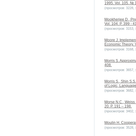
1995. Vol. 105. № 1
(просмотров: 3228, з
Mookherjee D., Png 
Vol. 104. P. 399 - 4
(просмотров: 3153, з
Moore J. Implement
Economic Theory. V
(просмотров: 3168, з
Morris S. Approxim
408.
(просмотров: 3657, з
Morris S., Shin S.
of Logic, Language 
(просмотров: 3682, з
Morse N.C., Weiss 
20. P. 191 – 198.
(просмотров: 3402, з
Moulin H. Cooperat
(просмотров: 3528, з