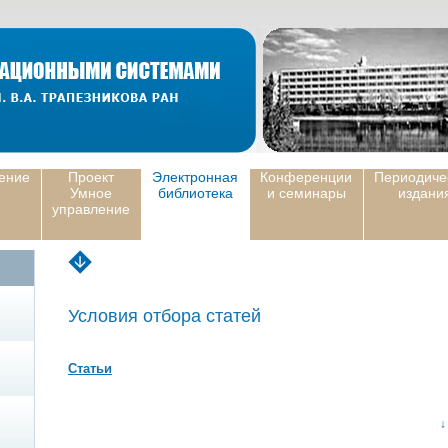
ение
Проект
Электронная
Конференции
Периодиче
Умное
библиотека
и семинары
издани
управление
Условия отбора статей
Статьи
↓