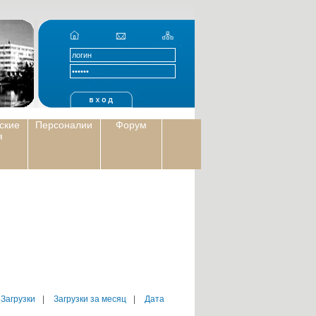
ские
Персоналии
Форум
я
 Загрузки
|
Загрузки за месяц
|
Дата