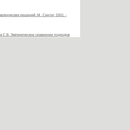
ленческих решений. М.: Синтег, 2001. -
рев С.В. Эмпирическое сравнение подходов
е системы управления СССУ/ HTCS’2002.
ие большими системами. Выпуск 5. М.:
странения поражающего агента в
. М.: ИПУ РАН, 2008. С. 77-94.
ческих лиц на основе нечетких моделей /
С.84-106.
тратегий. М.: Синтег, 2005 – 224 с.