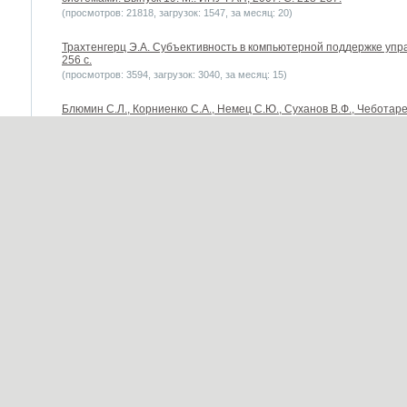
(просмотров: 21818, загрузок: 1547, за месяц: 20)
Трахтенгерц Э.А. Субъективность в компьютерной поддержке управ
256 с.
(просмотров: 3594, загрузок: 3040, за месяц: 15)
Блюмин С.Л., Корниенко С.А., Немец С.Ю., Суханов В.Ф., Чебота
к прогнозированию: "кредитные истории" / Современные сложны
Международная научно-техническая конференция. Сборник т
(просмотров: 7784, загрузок: 1118, за месяц: 25)
Чхартишвили А.Г. Об одной рефлексивной игре поиска / Управлен
ИПУ РАН, 2003. С.123-128.
(просмотров: 11939, загрузок: 1759, за месяц: 21)
Самохина А. С., Сетуха А. В. и др. Имитационная модель распро
городской застройке / Управление большими системами. Выпуск 20
(просмотров: 22072, загрузок: 1580, за месяц: 24)
Кузнецов Л.А., Перевозчиков А.В. Оценка кредитной истории физи
Управление большими системами. Выпуск 21. М.: ИПУ РАН, 2008. 
(просмотров: 20809, загрузок: 1748, за месяц: 32)
Трахтенгерц Э.А. Компьютерная поддержка формирования целей и с
(просмотров: 3860, загрузок: 1141, за месяц: 17)