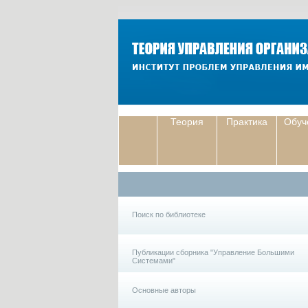
Теория
Практика
Обуч
Поиск по библиотеке
Публикации сборника "Управление Большими
Системами"
Основные авторы