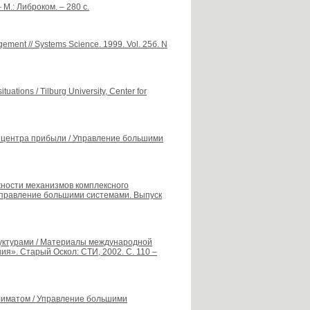
М.: Либроком. – 280 с.
gement // Systems Science. 1999. Vol. 25б. N
tuations / Tilburg University, Center for
в центра прибыли / Управление большими
ожности механизмов комплексного
Управление большими системами. Выпуск
руктурами / Материалы международной
». Старый Оскол: СТИ, 2002. С. 110 –
климатом / Управление большими