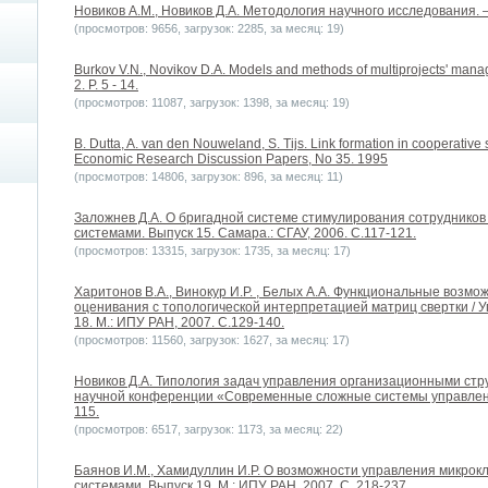
Новиков А.М., Новиков Д.А. Методология научного исследования. – 
(просмотров: 9656, загрузок: 2285, за месяц: 19)
Burkov V.N., Novikov D.A. Models and methods of multiprojects' mana
2. P. 5 - 14.
(просмотров: 11087, загрузок: 1398, за месяц: 19)
B. Dutta, A. van den Nouweland, S. Tijs. Link formation in cooperative si
Economic Research Discussion Papers, No 35. 1995
(просмотров: 14806, загрузок: 896, за месяц: 11)
Заложнев Д.А. О бригадной системе стимулирования сотруднико
системами. Выпуск 15. Самара.: СГАУ, 2006. С.117-121.
(просмотров: 13315, загрузок: 1735, за месяц: 17)
Харитонов В.А., Винокур И.Р. , Белых А.А. Функциональные возм
оценивания с топологической интерпретацией матриц свертки / 
18. М.: ИПУ РАН, 2007. С.129-140.
(просмотров: 11560, загрузок: 1627, за месяц: 17)
Новиков Д.А. Типология задач управления организационными ст
научной конференции «Современные сложные системы управления
115.
(просмотров: 6517, загрузок: 1173, за месяц: 22)
Баянов И.М., Хамидуллин И.Р. О возможности управления микро
системами. Выпуск 19. М.: ИПУ РАН, 2007. С. 218-237.