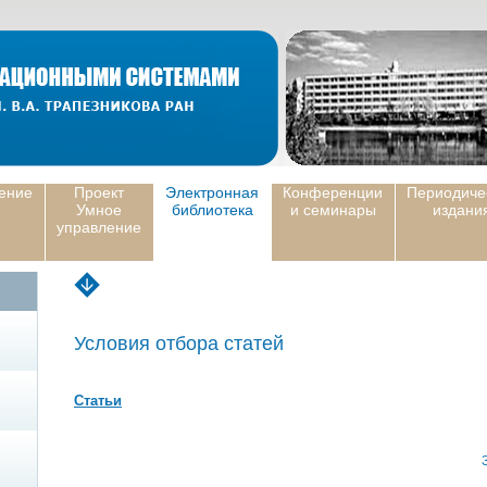
ение
Проект
Электронная
Конференции
Периодиче
Умное
библиотека
и семинары
издани
управление
Условия отбора статей
Статьи