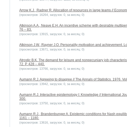
Arrow K.J., Radner R. Allocation of resources in large teams // Econome
(просмотров: 16264, загрузок: 0, за месяц: 0)
Atkinson A.A., Neave E.H. An incentive scheme with desirable multiperi
76 – 83.
(просмотров: 13915, загрузок: 0, за месяц: 0)
Atkinson J.W., Rayner J.O. Personality motivation and achievement. L
(просмотров: 13671, загрузок: 0, за месяц: 0)
Atrostic B.K. The demand for leisure and nonpecuniary job characteris
72. P. 428 – 440.
(просмотров: 13766, загрузок: 0, за месяц: 0)
Aumann R.J. Agreeing to disagree // The Annals of Statistics. 1976. Vol
(просмотров: 13942, загрузок: 0, за месяц: 0)
Aumann R.J. Interactive epistemology I: Knowledge // International Jo
300.
(просмотров: 13750, загрузок: 0, за месяц: 0)
Aumann R.J., Brandenbunger A. Epistemic conditions for Nash equilibri
1161 – 1180.
(просмотров: 13616, загрузок: 0, за месяц: 0)