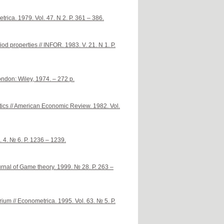
trica. 1979. Vol. 47. N 2. P. 361 – 386.
od properties // INFOR. 1983. V. 21. N 1. P.
ondon: Wiley, 1974. – 272 p.
tics // American Economic Review. 1982. Vol.
. 4. № 6. P. 1236 – 1239.
urnal of Game theory. 1999. № 28. P. 263 –
um // Econometrica. 1995. Vol. 63. № 5. P.