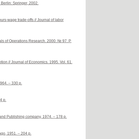
 Berlin: Springer, 2002.
urs-wage trade-offs // Journal of labor
nals of Operations Research. 2000. № 97. P.
ption // Journal of Economics. 1995. Vol. 61.
1964. – 330 p.
4 p.
lland Publishing company, 1974. – 178 p.
ago, 1951. – 204 p.