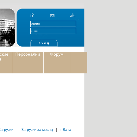
ские
Персоналии
Форум
я
Загрузки
|
Загрузки за месяц
|
↑ Дата