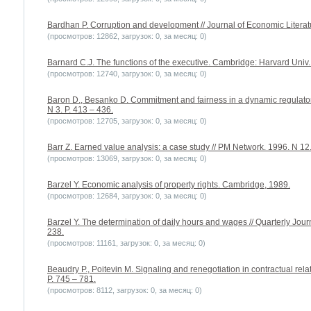
Bardhan P. Corruption and development // Journal of Economic Literatu
(просмотров: 12862, загрузок: 0, за месяц: 0)
Barnard C.J. The functions of the executive. Cambridge: Harvard Univ.
(просмотров: 12740, загрузок: 0, за месяц: 0)
Baron D., Besanko D. Commitment and fairness in a dynamic regulatory 
N 3. P. 413 – 436.
(просмотров: 12705, загрузок: 0, за месяц: 0)
Barr Z. Earned value analysis: a case study // PM Network. 1996. N 12.
(просмотров: 13069, загрузок: 0, за месяц: 0)
Barzel Y. Economic analysis of property rights. Cambridge, 1989.
(просмотров: 12684, загрузок: 0, за месяц: 0)
Barzel Y. The determination of daily hours and wages // Quarterly Jour
238.
(просмотров: 11161, загрузок: 0, за месяц: 0)
Beaudry P., Poitevin M. Signaling and renegotiation in contractual rela
P. 745 – 781.
(просмотров: 8112, загрузок: 0, за месяц: 0)