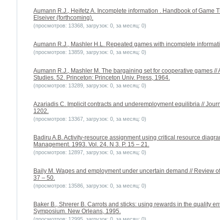
Aumann R.J., Heifetz A. Incomplete information . Handbook of Game Th
Elseiver (forthcoming).
(просмотров: 13368, загрузок: 0, за месяц: 0)
Aumann R.J., Mashler H.L. Repeated games with incomplete informatio
(просмотров: 13859, загрузок: 0, за месяц: 0)
Aumann R.J., Mashler M. The bargaining set for cooperative games //
Studies. 52. Princeton: Princeton Univ. Press, 1964.
(просмотров: 13289, загрузок: 0, за месяц: 0)
Azariadis C. Implicit contracts and underemployment equilibria // Jour
1202.
(просмотров: 13367, загрузок: 0, за месяц: 0)
Badiru A.B. Activity-resource assignment using critical resource diagra
Management. 1993. Vol. 24. N 3. P. 15 – 21.
(просмотров: 12897, загрузок: 0, за месяц: 0)
Baily M. Wages and employment under uncertain demand // Review of 
37 – 50.
(просмотров: 13586, загрузок: 0, за месяц: 0)
Baker B., Shrerer B. Carrots and sticks: using rewards in the quality 
Symposium. New Orleans, 1995.
(просмотров: 12995, загрузок: 0, за месяц: 0)