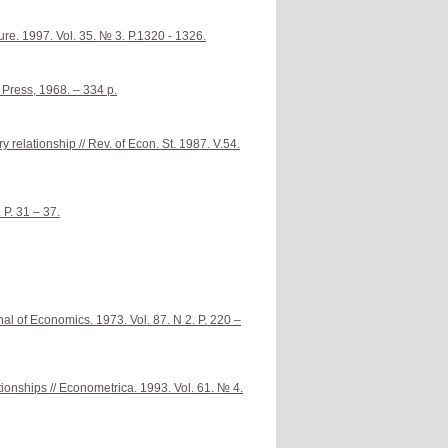
re. 1997. Vol. 35. № 3. P.1320 - 1326.
 Press, 1968. – 334 p.
relationship // Rev. of Econ. St. 1987. V.54.
 P. 31 – 37.
nal of Economics. 1973. Vol. 87. N 2. P. 220 –
tionships // Econometrica. 1993. Vol. 61. № 4.