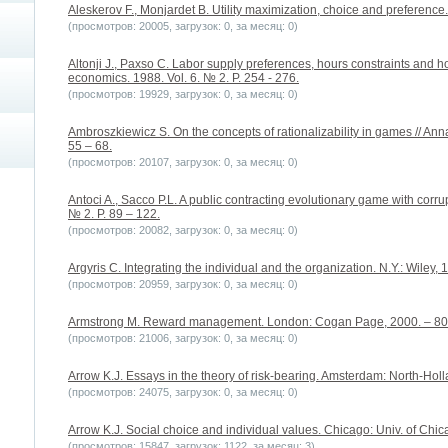
Aleskerov F., Monjardet B. Utility maximization, choice and preference.
(просмотров: 20005, загрузок: 0, за месяц: 0)
Altonji J., Paxso C. Labor supply preferences, hours constraints and ho
economics. 1988. Vol. 6. № 2. P. 254 - 276.
(просмотров: 19929, загрузок: 0, за месяц: 0)
Ambroszkiewicz S. On the concepts of rationalizability in games // An
55 – 68.
(просмотров: 20107, загрузок: 0, за месяц: 0)
Antoci A., Sacco P.L. A public contracting evolutionary game with corru
№ 2. P. 89 – 122.
(просмотров: 20082, загрузок: 0, за месяц: 0)
Argyris C. Integrating the individual and the organization. N.Y.: Wiley, 
(просмотров: 20959, загрузок: 0, за месяц: 0)
Armstrong M. Reward management. London: Cogan Page, 2000. – 80
(просмотров: 21006, загрузок: 0, за месяц: 0)
Arrow K.J. Essays in the theory of risk-bearing. Amsterdam: North-Ho
(просмотров: 24075, загрузок: 0, за месяц: 0)
Arrow K.J. Social choice and individual values. Chicago: Univ. of Chic
(просмотров: 15847, загрузок: 1122, за месяц: 3)