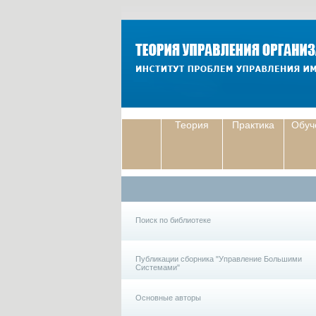
Теория
Практика
Обуч
Поиск по библиотеке
Публикации сборника "Управление Большими
Системами"
Основные авторы