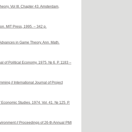
eory. Vol III. Chapter 43. Amsterdam,
n. MIT Press, 1995. – 342 p.
 Advances in Game Theory. Ann. Math.
nal of Political Economy. 1975. № 6. P. 1183 –
mming // International Journal of Project
Economic Studies. 1974. Vol. 41. № 125. P.
environment // Proceedings of 26-th Annual PMI